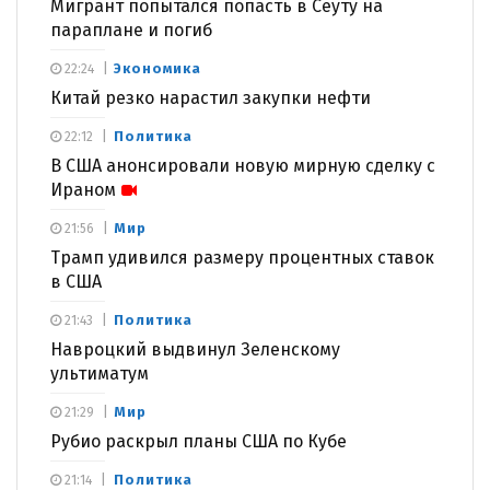
Мигрант попытался попасть в Сеуту на
параплане и погиб
Экономика
22:24
Китай резко нарастил закупки нефти
Политика
22:12
В США анонсировали новую мирную сделку с
Ираном
Мир
21:56
Трамп удивился размеру процентных ставок
в США
Политика
21:43
Навроцкий выдвинул Зеленскому
ультиматум
Мир
21:29
Рубио раскрыл планы США по Кубе
Политика
21:14