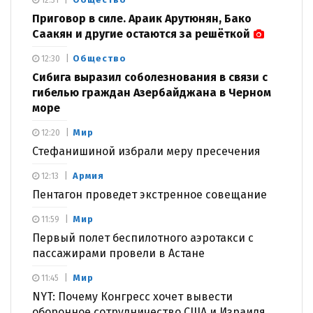
Приговор в силе. Араик Арутюнян, Бако
Саакян и другие остаются за решёткой
Общество
12:30
Сибига выразил соболезнования в связи с
гибелью граждан Азербайджана в Черном
море
Мир
12:20
Стефанишиной избрали меру пресечения
Армия
12:13
Пентагон проведет экстренное совещание
Мир
11:59
Первый полет беспилотного аэротакси с
пассажирами провели в Астане
Мир
11:45
NYT: Почему Конгресс хочет вывести
оборонное сотрудничество США и Израиля