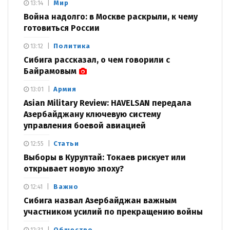
Мир
13:14
Война надолго: в Москве раскрыли, к чему
готовиться России
Политика
13:12
Сибига рассказал, о чем говорили с
Байрамовым
Армия
13:01
Asian Military Review: HAVELSAN передала
Азербайджану ключевую систему
управления боевой авиацией
Статьи
12:55
Выборы в Курултай: Токаев рискует или
открывает новую эпоху?
Важно
12:41
Сибига назвал Азербайджан важным
участником усилий по прекращению войны
Общество
12:31