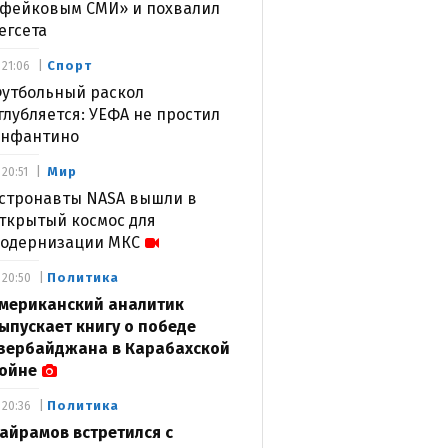
фейковым СМИ» и похвалил
егсета
Спорт
21:06
утбольный раскол
глубляется: УЕФА не простил
нфантино
Мир
20:51
стронавты NASA вышли в
ткрытый космос для
одернизации МКС
Политика
20:50
мериканский аналитик
ыпускает книгу о победе
зербайджана в Карабахской
ойне
Политика
20:36
айрамов встретился с