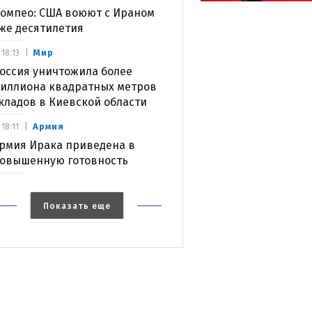
омпео: США воюют с Ираном
же десятилетия
Мир
18:13
оссия уничтожила более
иллиона квадратных метров
кладов в Киевской области
Армия
18:11
рмия Ирака приведена в
овышенную готовность
Показать еще