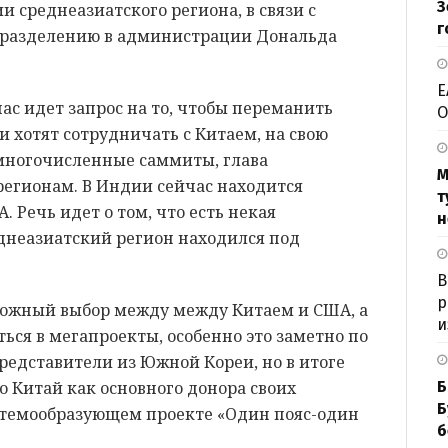
З
и среднеазиатского региона, в связи с
г
разделению в администрации Дональда
Е
час идет запрос на то, чтобы переманить
О
и хотят сотрудничать с Китаем, на свою
 многочисленные саммиты, глава
М
егионам. В Индии сейчас находится
т
 Речь идет о том, что есть некая
н
еднеазиатский регион находился под
В
р
ложный выбор между между Китаем и США, а
и
ься в мегапроекты, особенно это заметно по
представители из Южной Кореи, но в итоге
Б
о Китай как основного донора своих
Б
истемообразующем проекте «Один пояс-один
б