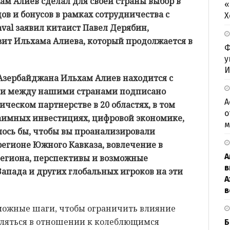
м Алиев сделал для своей страны выбор в
«
в и бонусов в рамках сотрудничества с
Х
nval заявил китаист Павел Дерябин,
т Ильхама Алиева, который продолжается в
Ф
у
И
 Азербайджана Ильхам Алиев находится с
 и между нашими странами подписано
А
ическом партнерстве в 20 областях, в том
о
заимных инвестициях, цифровой экономике,
м
лось бы, чтобы вы проанализировали
регионе Южного Кавказа, вовлечение в
А
егиона, перспективы и возможные
в
Запада и других глобальных игроков на эти
А
в
можные шаги, чтобы ограничить влияние
являться в отношении к колеблющимся
Б