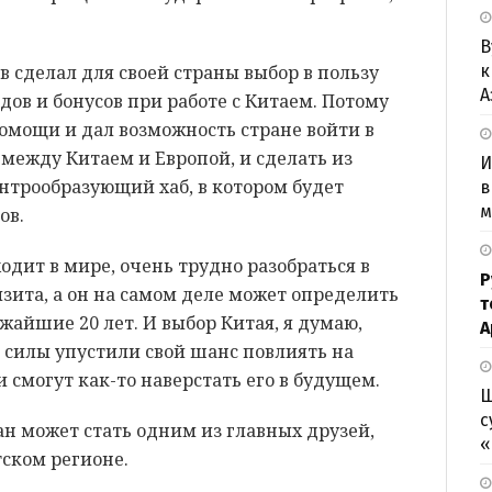
В
к
в сделал для своей страны выбор в пользу
А
ов и бонусов при работе с Китаем. Потому
омощи и дал возможность стране войти в
между Китаем и Европой, и сделать из
И
трообразующий хаб, в котором будет
в
м
ов.
одит в мире, очень трудно разобраться в
Р
изита, а он на самом деле может определить
т
айшие 20 лет. И выбор Китая, я думаю,
А
 силы упустили свой шанс повлиять на
 смогут как-то наверстать его в будущем.
Ш
с
ан может стать одним из главных друзей,
«
тском регионе.