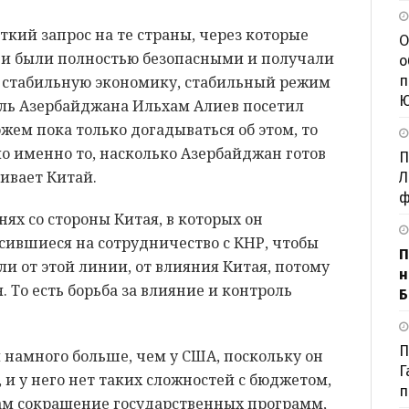
еткий запрос на те страны, через которые
О
они были полностью безопасными и получали
о
п
 стабильную экономику, стабильный режим
ель Азербайджана Ильхам Алиев посетил
можем пока только догадываться об этом, то
о именно то, насколько Азербайджан готов
П
ивает Китай.
Л
ф
ях со стороны Китая, в которых он
сившиеся на сотрудничество с КНР, чтобы
П
ли от этой линии, от влияния Китая, потому
н
. То есть борьба за влияние и контроль
Б
П
 намного больше, чем у США, поскольку он
Г
 и у него нет таких сложностей с бюджетом,
п
там сокращение государственных программ,