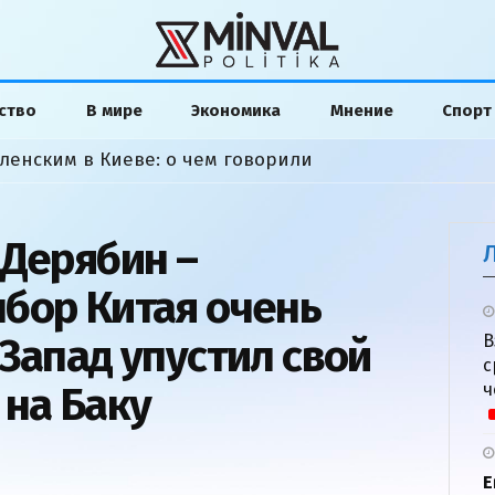
ство
В мире
Экономика
Мнение
Спорт
ленским в Киеве: о чем говорили
 Дерябин –
бор Китая очень
Запад упустил свой
В
с
 на Баку
ч
Е