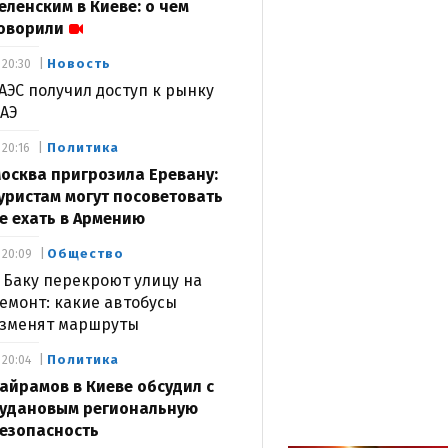
еленским в Киеве: о чем
оворили
Новость
20:30
АЭС получил доступ к рынку
АЭ
Политика
20:16
осква пригрозила Еревану:
уристам могут посоветовать
е ехать в Армению
Общество
20:09
 Баку перекроют улицу на
емонт: какие автобусы
зменят маршруты
Политика
20:04
айрамов в Киеве обсудил с
удановым региональную
езопасность