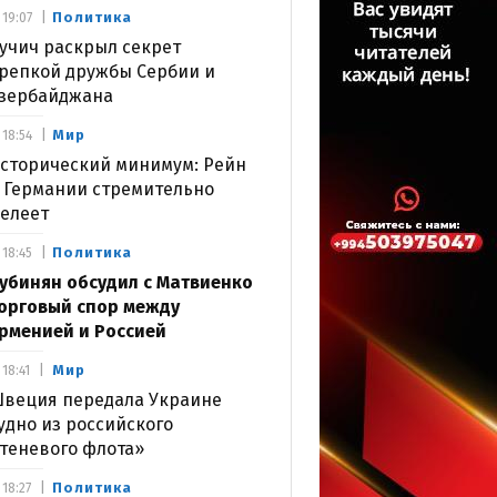
Политика
19:07
учич раскрыл секрет
репкой дружбы Сербии и
зербайджана
Мир
18:54
сторический минимум: Рейн
 Германии стремительно
елеет
Политика
18:45
убинян обсудил с Матвиенко
орговый спор между
рменией и Россией
Мир
18:41
веция передала Украине
удно из российского
теневого флота»
Политика
18:27