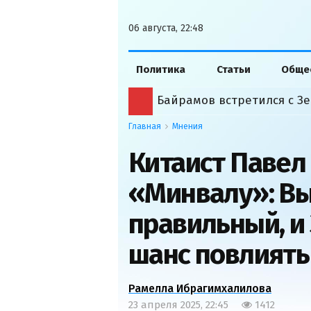
06 августа, 22:48
Политика
Статьи
Обще
Байрамов встретился с Зе
Главная
Мнения
Китаист Павел
«Минвалу»: Вы
правильный, и 
шанс повлиять
Рамелла Ибрагимхалилова
23 апреля 2025, 22:45
1412