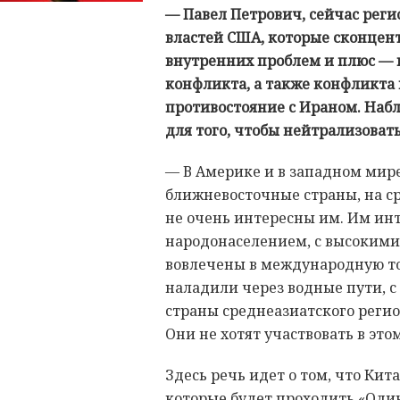
— Павел Петрович, сейчас реги
властей США, которые сконцен
внутренних проблем и плюс — 
конфликта, а также конфликта 
противостояние с Ираном. Наб
для того, чтобы нейтрализова
— В Америке и в западном мире
ближневосточные страны, на с
не очень интересны им. Им ин
народонаселением, с высокими
вовлечены в международную то
наладили через водные пути, с 
страны среднеазиатского регио
Они не хотят участвовать в это
Здесь речь идет о том, что Кит
которые будет проходить «Один