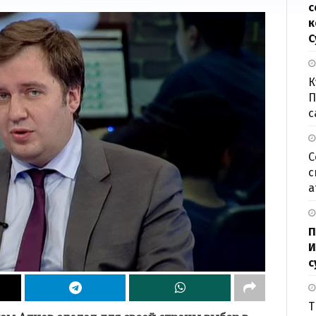
с
к
С
К
П
с
С
с
а
П
И
с
Т