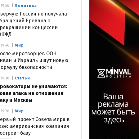
Политика
19:56
верчук: Россия не получала
бращений Еревана о
рекращении концессии
ЮКЖД
Мир
19:46
осле миротворцев ООН:
иван и Израиль ищут новую
ормулу безопасности
Статьи
19:30
ровокаторы не унимаются:
овая атака на отношения
аку и Москвы
Мир
19:20
ервый проект Совета мира в
азе: американская компания
остроит базу