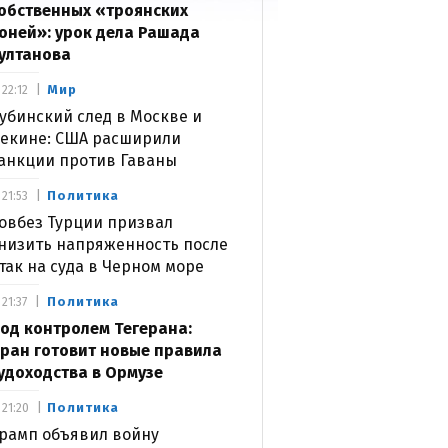
обственных «троянских
оней»: урок дела Рашада
ултанова
Мир
22:12
убинский след в Москве и
екине: США расширили
анкции против Гаваны
Политика
21:53
овбез Турции призвал
низить напряженность после
так на суда в Черном море
Политика
21:37
од контролем Тегерана:
ран готовит новые правила
удоходства в Ормузе
Политика
21:20
рамп объявил войну