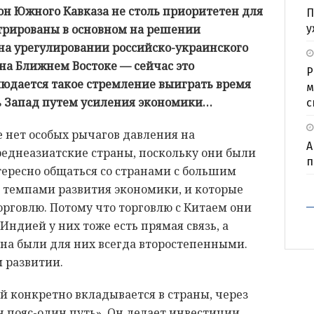
он Южного Кавказа не столь приоритетен для
П
у
трированы в основном на решении
на урегулировании российско-украинского
на Ближнем Востоке — сейчас это
Р
людается такое стремление выиграть время
м
ть Запад путем усиления экономики…
с
 нет особых рычагов давления на
А
реднеазиатские страны, поскольку они были
п
тересно общаться со странами с большим
 темпами развития экономики, и которые
рговлю. Потому что торговлю с Китаем они
Индией у них тоже есть прямая связь, а
на были для них всегда второстепенными.
м развитии.
ай конкретно вкладывается в страны, через
 пояс-один путь». Он делает инвестиции,