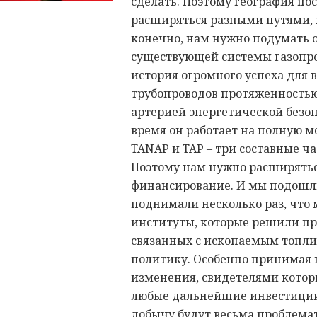
сделать. Поэтому география пос
расширяться разными путями, в
конечно, нам нужно подумать 
существующей системы газопро
история огромного успеха для 
трубопроводов протяженностью
артерией энергетической безоп
время он работает на полную 
TANAP и TAP – три составные ч
Поэтому нам нужно расширяться
финансирование. И мы подошли
поднимали несколько раз, что
институты, которые решили пр
связанных с ископаемым топли
политику. Особенно принимая 
изменения, свидетелями которы
любые дальнейшие инвестиции 
добычу будут весьма проблема