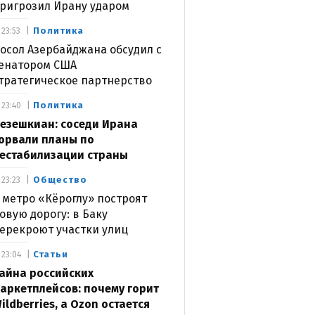
ригрозил Ирану ударом
Политика
23:53
осол Азербайджана обсудил с
енатором США
тратегическое партнерство
Политика
23:40
езешкиан: соседи Ирана
орвали планы по
естабилизации страны
Общество
23:23
 метро «Кёроглу» построят
овую дорогу: в Баку
ерекроют участки улиц
Статьи
23:04
айна российских
аркетплейсов: почему горит
ildberries, а Ozon остается