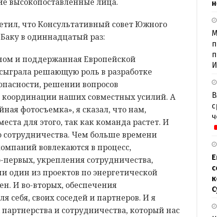
ие высокопоставленные лица.
н
метил, что Консультативный совет Южного
М
 Баку в одиннадцатый раз:
п
п
ом и поддержанная Европейской
И
 сыграла решающую роль в разработке
опасности, решении вопросов
В
и координации наших совместных усилий. А
с
йная фотосъемка», я сказал, что нам,
ч
еста для этого, так как команда растет. И
о сотрудничества. Чем больше времени
компаний вовлекаются в процесс,
Е
-первых, укрепления сотрудничества,
с
ни один из проектов по энергетической
к
ен. И во-вторых, обеспечения
С
я себя, своих соседей и партнеров. И я
 партнерства и сотрудничества, который нас