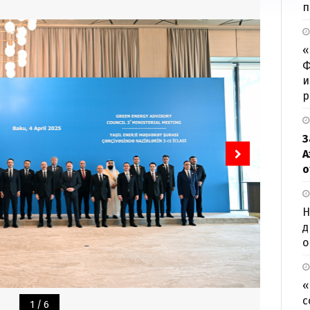
п
«
Ф
и
р
З
А
о
Н
д
о
«
с
1
/
6