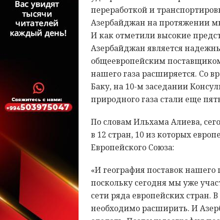
переработкой и транспортировк
Азербайджан на протяжении мн
И как отметили высокие предс
Азербайджан является надежны
общеевропейским поставщиком г
нашего газа расширяется. Со в
Баку, на 10-м заседании Консу
природного газа стали еще пять
По словам Ильхама Алиева, се
в 12 стран, 10 из которых евро
Европейского Союза:
«И география поставок нашего г
поскольку сегодня мы уже уча
сети ряда европейских стран. В
необходимо расширить. И Азер