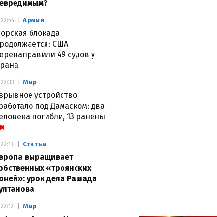
евредимым?
Армия
22:54
орская блокада
родолжается: США
еренаправили 49 судов у
рана
Мир
22:33
зрывное устройство
работало под Дамаском: два
еловека погибли, 13 ранены
Статьи
22:13
вропа выращивает
обственных «троянских
оней»: урок дела Рашада
ултанова
Мир
22:12