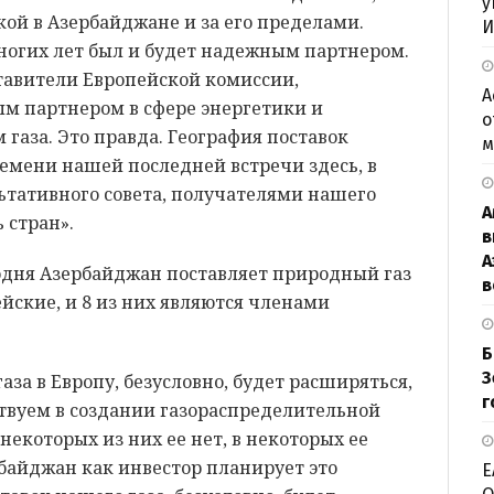
у
ой в Азербайджане и за его пределами.
И
огих лет был и будет надежным партнером.
тавители Европейской комиссии,
А
м партнером в сфере энергетики и
о
аза. Это правда. География поставок
м
ремени нашей последней встречи здесь, в
льтативного совета, получателями нашего
А
 стран».
в
А
годня Азербайджан поставляет природный газ
в
пейские, и 8 из них являются членами
Б
З
аза в Европу, безусловно, будет расширяться,
г
ствуем в создании газораспределительной
 некоторых из них ее нет, в некоторых ее
байджан как инвестор планирует это
Е