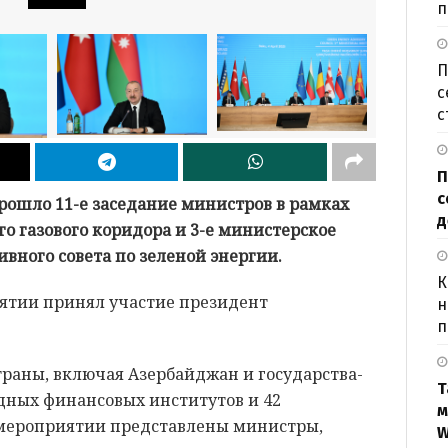
п
П
с
с
П
с
прошло 11-е заседание министров в рамках
д
о газового коридора и 3-е министерское
ивного совета по зеленой энергии.
К
иятии принял участие президент
н
п
траны, включая Азербайджан и государства-
Т
дных финансовых институтов и 42
м
 мероприятии представлены министры,
W