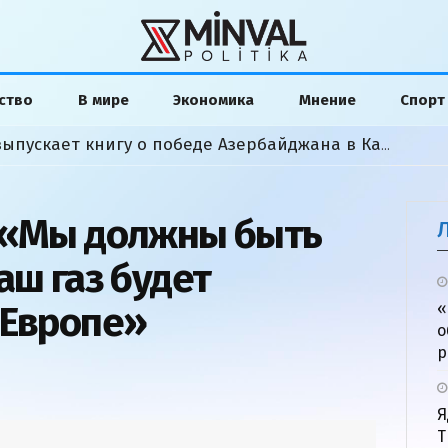
ство
В мире
Экономика
Мнение
Спорт
ленским в Киеве: о чем говорили
Американский аналитик выпускает книгу о победе Азербайджана в Карабахской войне
 «Мы должны быть
аш газ будет
 Европе»
«
о
р
Я
Т