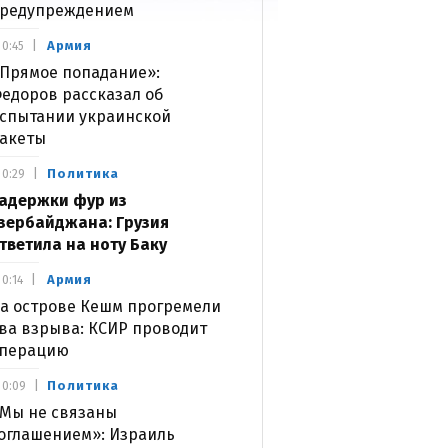
редупреждением
Армия
0:45
Прямое попадание»:
едоров рассказал об
спытании украинской
акеты
Политика
0:29
адержки фур из
зербайджана: Грузия
тветила на ноту Баку
Армия
0:14
а острове Кешм прогремели
ва взрыва: КСИР проводит
перацию
Политика
0:09
Мы не связаны
оглашением»: Израиль