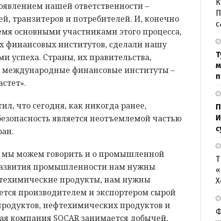
К
роявлением нашей ответственности –
П
й, транзитеров и потребителей. И, конечно
с
емя основными участниками этого процесса,
 финансовых институтов, сделали нашу
Т
ми успеха. Страны, их правительства,
м
е международные финансовые институты –
п
астет».
л, что сегодня, как никогда ранее,
П
безопасность является неотъемлемой частью
И
с
ран.
ня мы можем говорить и о промышленной
Т
 развития промышленности нам нужны
«
фтехимические продукты, нам нужны
Х
яется производителем и экспортером сырой
епродуктов, нефтехимических продуктов и
Ф
ая компания SOCAR занимается добычей,