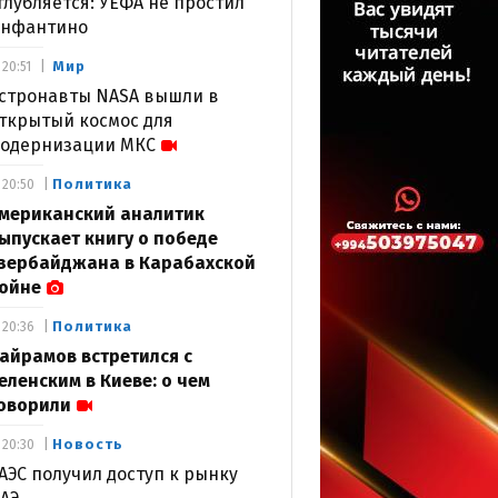
глубляется: УЕФА не простил
нфантино
Мир
20:51
стронавты NASA вышли в
ткрытый космос для
одернизации МКС
Политика
20:50
мериканский аналитик
ыпускает книгу о победе
зербайджана в Карабахской
ойне
Политика
20:36
айрамов встретился с
еленским в Киеве: о чем
оворили
Новость
20:30
АЭС получил доступ к рынку