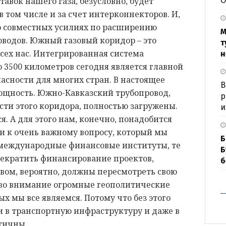
тавок нашего газа, безусловно, будет
О
 том числе и за счет интерконнекторов. И,
о совместных усилиях по расширению
М
водов. Южный газовый коридор – это
т
всех нас. Интегрированная система
н
 3500 километров сегодня является главной
асности для многих стран. В настоящее
В
мощность. Южно-Кавказский трубопровод,
р
асти этого коридора, полностью загружены.
и
. А для этого нам, конечно, понадобится
 к очень важному вопросу, который мы
Б
 международные финансовые институты, те
Б
екратить финансирование проектов,
б
вом, вероятно, должны пересмотреть свою
во внимание огромные геополитические
х мы все являемся. Потому что без этого
в транспортную инфраструктуру и даже в
тичны.