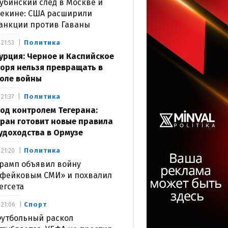
убинский след в Москве и
екине: США расширили
анкции против Гаваны
Политика
21:53
урция: Черное и Каспийское
оря нельзя превращать в
оле войны
Политика
21:37
од контролем Тегерана:
ран готовит новые правила
удоходства в Ормузе
Политика
21:20
рамп объявил войну
фейковым СМИ» и похвалил
егсета
Спорт
21:06
утбольный раскол