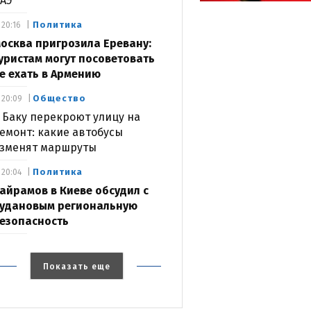
АЭ
Политика
20:16
осква пригрозила Еревану:
уристам могут посоветовать
е ехать в Армению
Общество
20:09
 Баку перекроют улицу на
емонт: какие автобусы
зменят маршруты
Политика
20:04
айрамов в Киеве обсудил с
удановым региональную
езопасность
Показать еще