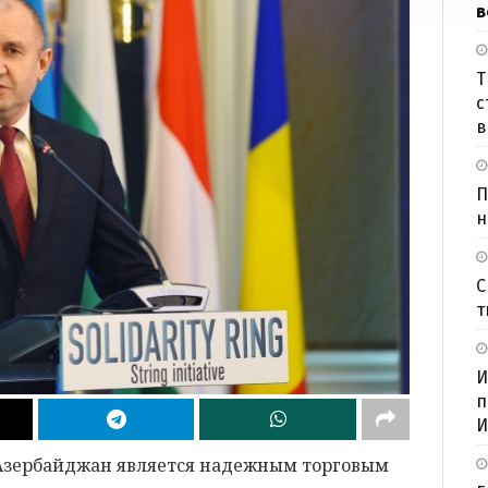
в
Т
с
в
П
н
С
т
И
п
И
 Азербайджан является надежным торговым