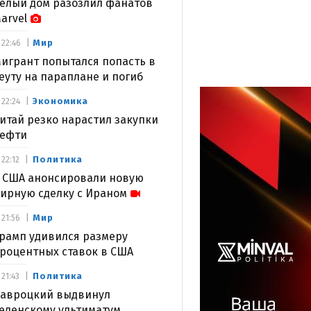
елый дом разозлил фанатов
arvel
Мир
22:46
игрант попытался попасть в
еуту на параплане и погиб
Экономика
22:24
итай резко нарастил закупки
ефти
Политика
22:12
 США анонсировали новую
ирную сделку с Ираном
Мир
21:56
рамп удивился размеру
роцентных ставок в США
Политика
21:43
авроцкий выдвинул
еленскому ультиматум