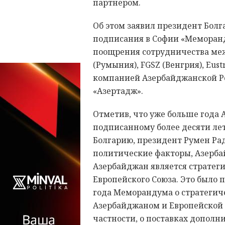
партнером.
Об этом заявил президент Болг
подписания в Софии «Меморан
поощрения сотрудничества межд
(Румыния), FGSZ (Венгрия), Eus
компанией Азербайджанской Ре
«Азертадж».
Отметив, что уже больше года 
подписанному более десяти лет
Болгарию, президент Румен Рад
политические факторы, Азербай
Азербайджан является стратеги
Европейского Союза. Это было
года Меморандума о стратегич
Азербайджаном и Европейской 
частности, о поставках дополн