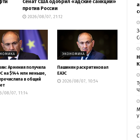
фти
Сенат США одобрил «адские санкции»
а
против России
с
2026/08/07, 21:12
З
С
ОНОМИКА
ЭКОНОМИКА
Н
К
ян: Армения получила
Пашинян раскритиковал
ЭС на $144 млн меньше,
ЕАЭС
еречислила в общий
2026/08/07, 10:54
Т
ет
Ч
/08/07, 11:14
М
У
С