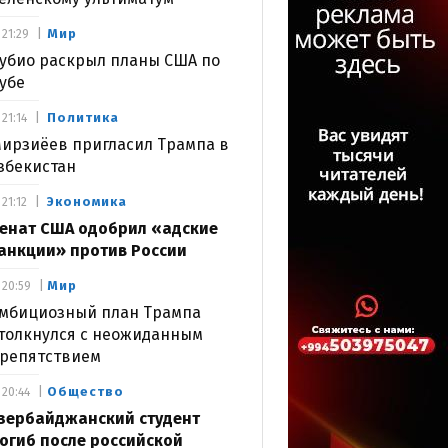
Мир
21:29
убио раскрыл планы США по
убе
Политика
21:14
ирзиёев пригласил Трампа в
збекистан
Экономика
21:12
енат США одобрил «адские
анкции» против России
Мир
20:59
мбициозный план Трампа
толкнулся с неожиданным
репятствием
Общество
20:44
зербайджанский студент
огиб после российской