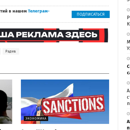
тий в нашем
Телеграм-
ПОДПИСАТЬСЯ
Р
К
М
У
Радев
С
с
А
с
п
ЭКОНОМИКА
А
п