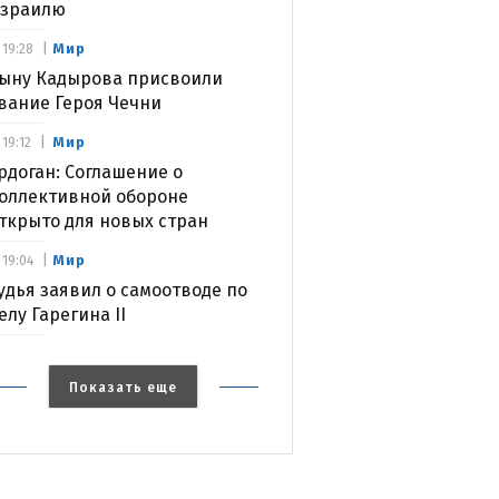
зраилю
Мир
19:28
ыну Кадырова присвоили
вание Героя Чечни
Мир
19:12
рдоган: Соглашение о
оллективной обороне
ткрыто для новых стран
Мир
19:04
удья заявил о самоотводе по
елу Гарегина II
Показать еще