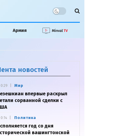
Армия
Лента новостей
Мир
0:29
езешкиан впервые раскрыл
етали сорванной сделки с
США
Политика
0:14
сполняется год со дня
сторической вашингтонской