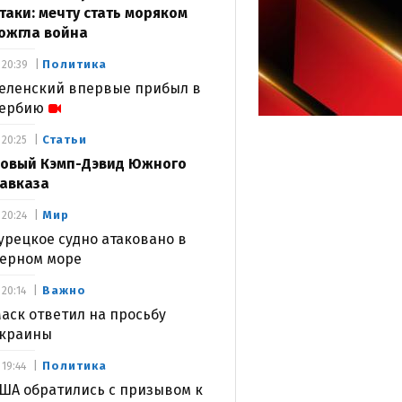
таки: мечту стать моряком
ожгла война
Политика
20:39
еленский впервые прибыл в
ербию
Статьи
20:25
овый Кэмп-Дэвид Южного
авказа
Мир
20:24
урецкое судно атаковано в
ерном море
Важно
20:14
аск ответил на просьбу
краины
Политика
19:44
ША обратились с призывом к