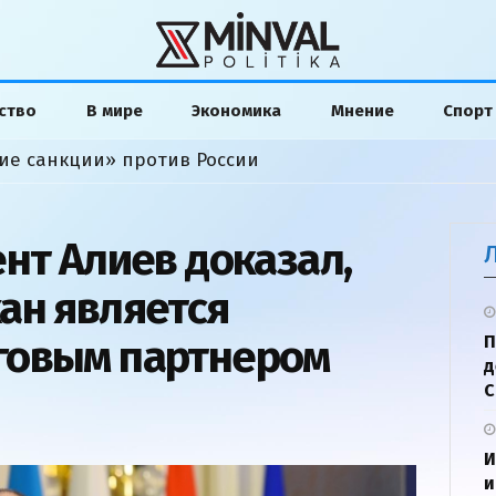
ство
В мире
Экономика
Мнение
Спорт
ие санкции» против России
нт Алиев доказал,
ан является
говым партнером
П
д
И
и