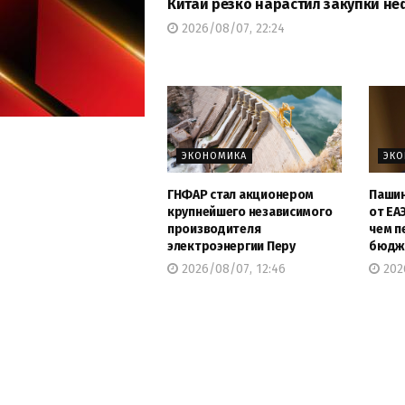
Китай резко нарастил закупки не
2026/08/07, 22:24
ЭКОНОМИКА
ЭК
ГНФАР стал акционером
Пашин
крупнейшего независимого
от ЕА
производителя
чем п
электроэнергии Перу
бюдж
2026/08/07, 12:46
2026