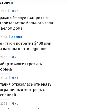
стречи
Мир
0:02
рамп обжалует запрет на
троительство бального зала
 Белом доме
Армия
23:43
ентагон потратит $400 млн
а лазеры против дронов
Мир
23:30
ийярто может грозить
юрьма
Мир
23:13
талия отказалась отменять
ограничный контроль с
спанией
Мир
22:58