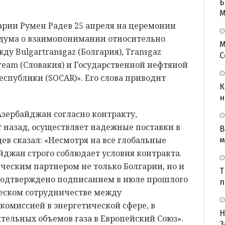
Б
M
арии Румен Радев 25 апреля на церемонии
дума о взаимопонимании относительно
М
у Bulgartransgaz (Болгария), Transgaz
С
tream (Словакия) и Государственной нефтяной
спублики (SOCAR)». Его слова приводит
К
н
Азербайджан согласно контракту,
 назад, осуществляет надежные поставки в
В
ев сказал: «Несмотря на все глобальные
м
джан строго соблюдает условия контракта.
ческим партнером не только Болгарии, но и
Т
 подтверждено подписанием в июле прошлого
п
еском сотрудничестве между
комиссией в энергетической сфере, в
Н
ительных объемов газа в Европейский Союз».
З