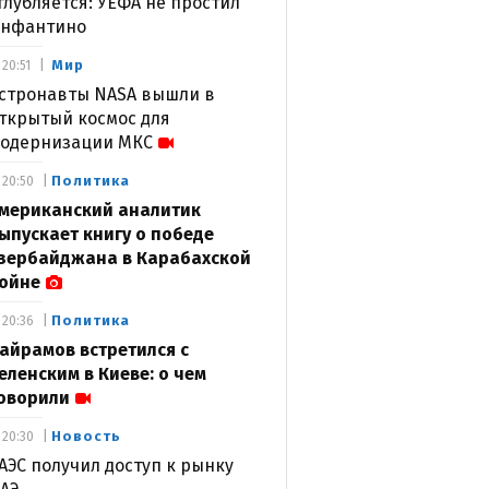
глубляется: УЕФА не простил
нфантино
Мир
20:51
стронавты NASA вышли в
ткрытый космос для
одернизации МКС
Политика
20:50
мериканский аналитик
ыпускает книгу о победе
зербайджана в Карабахской
ойне
Политика
20:36
айрамов встретился с
еленским в Киеве: о чем
оворили
Новость
20:30
АЭС получил доступ к рынку