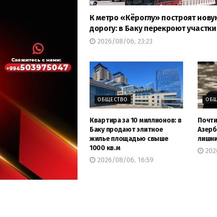
К метро «Кёроглу» построят нову
дорогу: в Баку перекроют участки
2026/08/06, 23:23
ОБЩЕСТВО
ОБЩ
Квартира за 10 миллионов: в
Почти
Баку продают элитное
Азерб
жилье площадью свыше
лишни
1000 кв.м
202
2026/08/06, 16:59