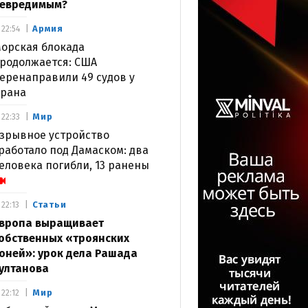
евредимым?
Армия
22:54
орская блокада
родолжается: США
еренаправили 49 судов у
рана
Мир
22:33
зрывное устройство
работало под Дамаском: два
еловека погибли, 13 ранены
Статьи
22:13
вропа выращивает
обственных «троянских
оней»: урок дела Рашада
ултанова
Мир
22:12