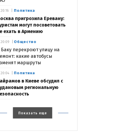
АЭ
Политика
20:16
осква пригрозила Еревану:
уристам могут посоветовать
е ехать в Армению
Общество
20:09
 Баку перекроют улицу на
емонт: какие автобусы
зменят маршруты
Политика
20:04
айрамов в Киеве обсудил с
удановым региональную
езопасность
Показать еще