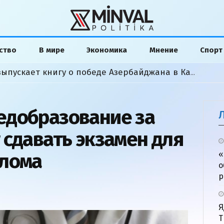
ство
В мире
Экономика
Мнение
Спорт
Американский аналитик выпускает книгу о победе Азербайджана в Карабахской войне
едобразование за
 сдавать экзамен для
плома
«
о
р
Я
Т