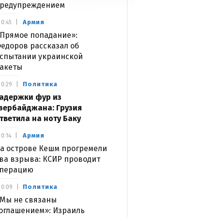
редупреждением
Армия
0:45
Прямое попадание»:
едоров рассказал об
спытании украинской
акеты
Политика
0:29
адержки фур из
зербайджана: Грузия
тветила на ноту Баку
Армия
0:14
а острове Кешм прогремели
ва взрыва: КСИР проводит
перацию
Политика
0:09
Мы не связаны
оглашением»: Израиль