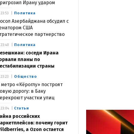
ригрозил Ирану ударом
Политика
23:53
осол Азербайджана обсудил с
енатором США
тратегическое партнерство
Политика
23:40
езешкиан: соседи Ирана
орвали планы по
естабилизации страны
Общество
23:23
 метро «Кёроглу» построят
овую дорогу: в Баку
ерекроют участки улиц
Статьи
23:04
айна российских
аркетплейсов: почему горит
ildberries, а Ozon остается