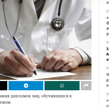
п
«
Ф
и
р
З
А
о
Н
д
о
нания дипломов лиц, обучившихся в
«
бежом.
с