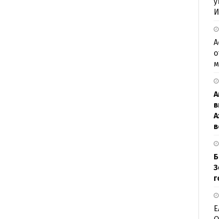
у
И
А
о
м
А
в
А
в
Б
З
г
Е