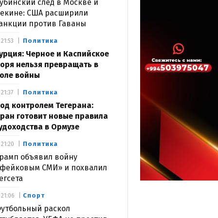
убинский след в Москве и
екине: США расширили
анкции против Гаваны
Политика
21:53
урция: Черное и Каспийское
оря нельзя превращать в
оле войны
Политика
21:37
од контролем Тегерана:
ран готовит новые правила
удоходства в Ормузе
Политика
21:20
рамп объявил войну
фейковым СМИ» и похвалил
егсета
Спорт
21:06
утбольный раскол