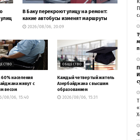
К
П
ю
В Баку перекроют улицу на ремонт:
с
 улиц
какие автобусы изменят маршруты
2026/08/06, 20:09
Т
м
п
ЕСТВО
ОБЩЕСТВО
П
И
 60% населения
Каждый четвертый житель
с
айджана живут с
Азербайджана с высшим
м весом
образованием
6/08/06, 15:40
2026/08/06, 15:31
Т
«
Х
Ф