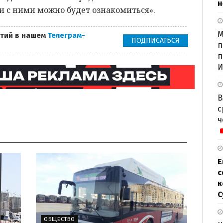
н
ли с ними можно будет ознакомиться».
М
тий в нашем
Телеграм-
ПОДПИСАТЬСЯ
п
п
И
В
с
ч
Е
с
к
С
ОБЩЕСТВО