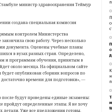
п
 Стамбуле министр здравоохранения Теймур
П
лении создана специальная комиссия
с
с
прямым контролем Министерства
 закончила свою работу. Через несколько
П
тии документа. Оценены учебные планы
с
шихся в вузах разных стран. Определено,
д
там и программам обучения, принятым в
йдет около месяца. На официальном сайте
К
 будет опубликован сборник вопросов по
н
 достаточно времени для подготовки», —
п
о после будут проведены единые экзамены:
Т
м
е пройдут определенные этапы. Я не хочу
W
х детали. Уже все предложения готовы.