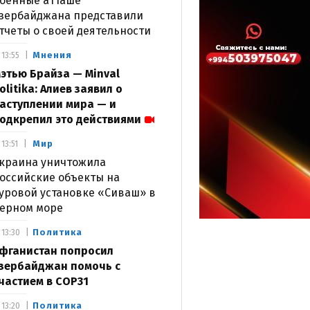
оенные атташе
зербайджана представили
тчеты о своей деятельности
Мнения
13:55
этью Брайза — Minval
olitika: Алиев заявил о
аступлении мира — и
одкрепил это действиями
Мир
13:51
краина уничтожила
оссийские объекты на
уровой установке «Сиваш» в
ерном море
Политика
13:30
фганистан попросил
зербайджан помочь с
частием в COP31
Политика
13:20