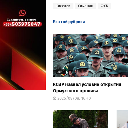
Киселев
Симонян
ФСБ
Из этой
рубрики
МИР
КСИР назвал условие открытия
Ормузского пролива
2026/08/08, 16:40