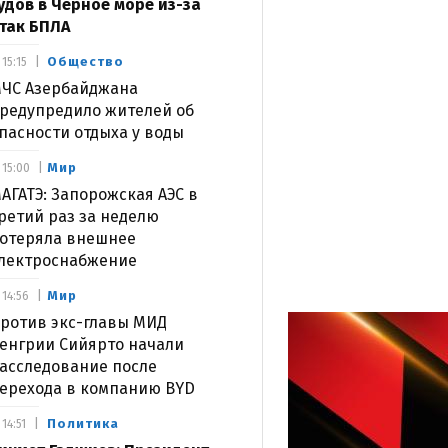
удов в Черное море из-за
так БПЛА
Общество
15:15
ЧС Азербайджана
редупредило жителей об
пасности отдыха у воды
Мир
15:00
АГАТЭ: Запорожская АЭС в
ретий раз за неделю
отеряла внешнее
лектроснабжение
Мир
14:56
ротив экс-главы МИД
енгрии Сийярто начали
асследование после
ерехода в компанию BYD
Политика
14:51