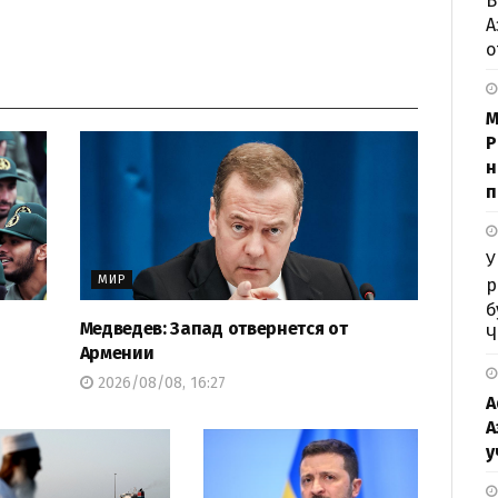
В
А
о
М
P
н
п
У
МИР
р
б
Медведев: Запад отвернется от
Ч
Армении
2026/08/08, 16:27
А
А
у