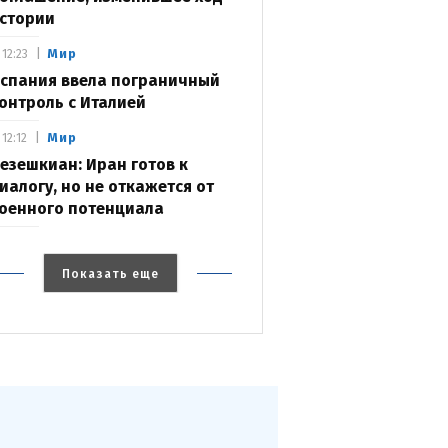
стории
Мир
12:23
спания ввела пограничный
онтроль с Италией
Мир
12:12
езешкиан: Иран готов к
иалогу, но не откажется от
оенного потенциала
Показать еще