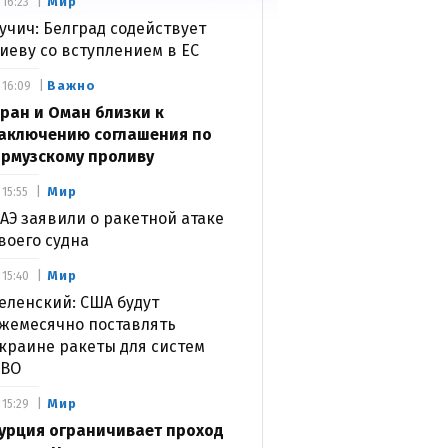
Мир
16:23
учич: Белград содействует
иеву со вступлением в ЕС
Важно
16:09
ран и Оман близки к
аключению соглашения по
рмузскому проливу
Мир
15:55
АЭ заявили о ракетной атаке
воего судна
Мир
15:40
еленский: США будут
жемесячно поставлять
краине ракеты для систем
ВО
Мир
15:29
урция ограничивает проход