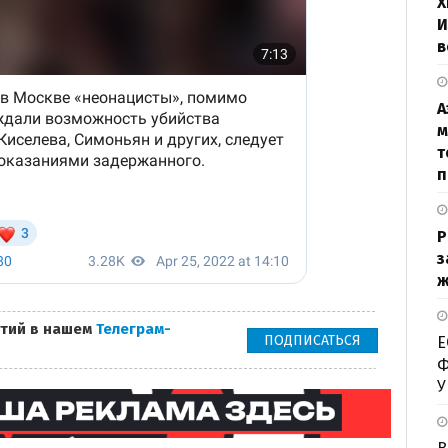
Х
И
в
А
м
т
п
Р
з
ж
тий в нашем
Телеграм-
ПОДПИСАТЬСЯ
Е
Ф
У