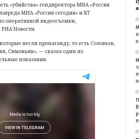
с
сть «убийства» гендиректора МИА «Россия
а
лавреда МИА «Россия сегодня» и RT
из оперативной видеосъемки,
М
 РИА Новости.
п
о
которые несли пропаганду, то есть Соловьев,
аян, Симоньян», — сказал один из
ельные показания.
М
т
п
э
П
В
р
п