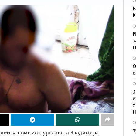
В
К
И
з
О
О
с
З
е
У
П
Т
цисты», помимо журналиста Владимира