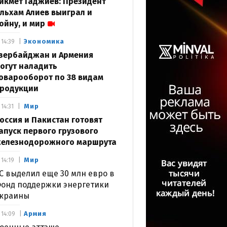
икмет Гаджиев: Президент
льхам Алиев выиграл и
ойну, и мир
Экономика
14:39
зербайджан и Армения
огут наладить
оварооборот по 38 видам
родукции
Мир
14:31
оссия и Пакистан готовят
апуск первого грузового
елезнодорожного маршрута
Мир
14:19
С выделил еще 30 млн евро в
онд поддержки энергетики
краины
Армия
14:09