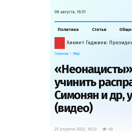
08 августа, 16:51
Политика
Статьи
Обще
Хикмет Гаджиев: Президе
Главная
Мир
«Неонацисты»
учинить распр
Симонян и др,
(видео)
25 апреля 2022, 18:23
48