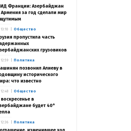
ИД Франции: Азербайджан
 Армения за год сделали мир
щутимым
Общество
13:10
рузия пропустила часть
адержанных
зербайджанских грузовиков
Политика
12:59
ашинян позвонил Алиеву в
одовщину исторического
ира: что известно
Общество
12:48
 воскресенье в
зербайджане будет 40°
епла
Политика
12:36
оглашение, изменившее ход