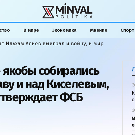
ство
В мире
Экономика
Мнение
Спорт
нт Ильхам Алиев выиграл и войну, и мир
 якобы собирались
аву и над Киселевым,
 утверждает ФСБ
К
о
М
о