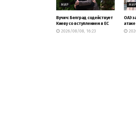
МИР
МИ
Вучич: Белград содействует
ОАЭ з
Киеву со вступлением в ЕС
атаке
2026/08/08, 16:23
2026