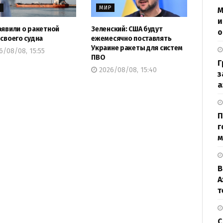
Р
МИР
М
и
аявили о ракетной
Зеленский: США будут
о
 своего судна
ежемесячно поставлять
Украине ракеты для систем
/08/08, 15:55
ПВО
Г
2026/08/08, 15:40
з
а
П
г
м
В
А
т
С