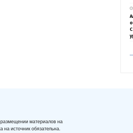
А
о
С
у
ри размещении материалов на
а на источник обязательна.