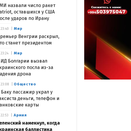
МИ назвали число ракет
atriot, оставшихся у США
осле ударов по Ирану
Мир
23:40
ремьер Венгрии раскрыл,
то станет президентом
Мир
23:24
ИД Болгарии вызвал
краинского посла из-за
адения дрона
Общество
23:08
 Баку пассажир украл у
аксиста деньги, телефон и
анковские карты
Армия
22:53
еленский намекнул, когда
краинская баллистика