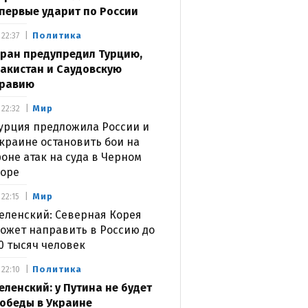
первые ударит по России
Политика
22:37
ран предупредил Турцию,
акистан и Саудовскую
равию
Мир
22:32
урция предложила России и
краине остановить бои на
оне атак на суда в Черном
оре
Мир
22:15
еленский: Северная Корея
ожет направить в Россию до
0 тысяч человек
Политика
22:10
еленский: у Путина не будет
обеды в Украине