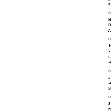
в
И
П
А
Т
У
ф
м
З
м
5
З
п