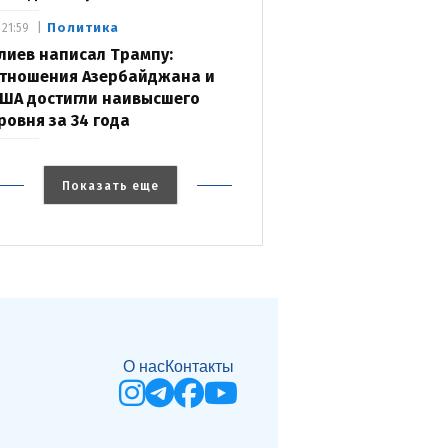
Политика
21:59
лиев написал Трампу:
тношения Азербайджана и
ША достигли наивысшего
ровня за 34 года
Показать еще
О нас
Контакты