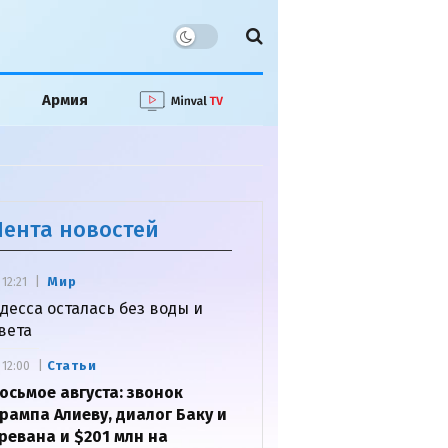
Армия
Лента новостей
Мир
12:21
десса осталась без воды и
вета
Статьи
12:00
осьмое августа: звонок
рампа Алиеву, диалог Баку и
ревана и $201 млн на