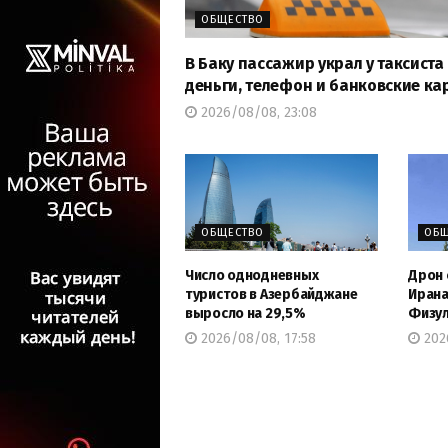
ОБЩЕСТВО
В Баку пассажир украл у таксиста
деньги, телефон и банковские ка
2026/08/08, 23:08
ОБЩЕСТВО
ОБЩ
Число однодневных
Дрон 
туристов в Азербайджане
Ирана
выросло на 29,5%
Физул
2026/08/08, 17:58
2026