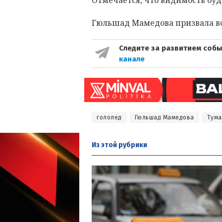
Отмечается, что видимость буд
Гюльшад Мамедова призвала в
Следите за развитием собы
канале
гололед
Гюльшад Мамедова
Тума
Из этой
рубрики