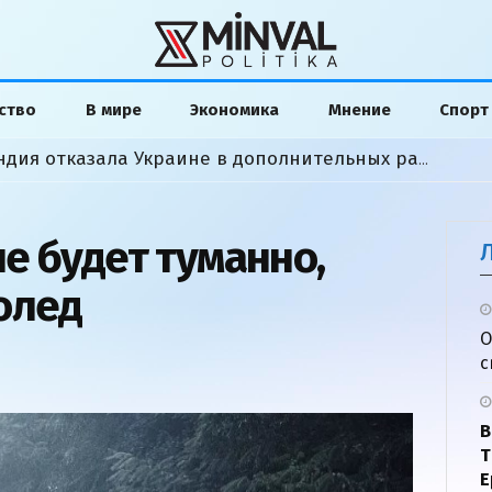
ство
В мире
Экономика
Мнение
Спорт
«Мы сделали все»: Финляндия отказала Украине в дополнительных ракетах
е будет туманно,
олед
О
с
В
Т
Е