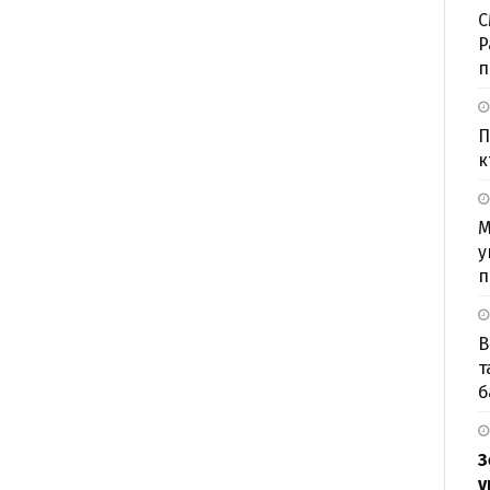
С
P
п
П
к
М
у
п
В
т
б
З
у