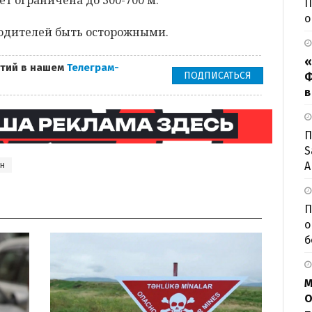
ет ограничена до 300-700 м.
П
о
одителей быть осторожными.
«
тий в нашем
Телеграм-
ПОДПИСАТЬСЯ
Ф
в
П
S
А
н
П
о
б
М
О