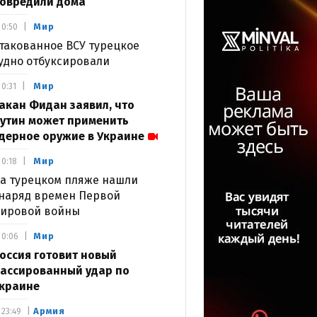
овредили дома
Мир
0:50
такованное ВСУ турецкое
удно отбуксировали
Мир
0:31
акан Фидан заявил, что
утин может применить
дерное оружие в Украине
Мир
0:18
а турецком пляже нашли
наряд времен Первой
ировой войны
Мир
0:06
оссия готовит новый
ассированный удар по
краине
Армия
23:49