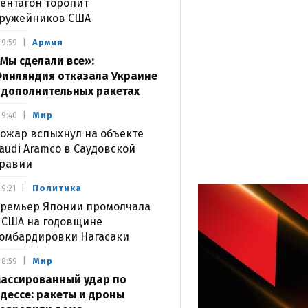
ентагон торопит
ружейников США
Армия
9:59
Мы сделали все»:
инляндия отказала Украине
 дополнительных ракетах
Мир
9:40
ожар вспыхнул на объекте
audi Aramco в Саудовской
равии
Политика
9:21
ремьер Японии промолчала
 США на годовщине
омбардировки Нагасаки
Мир
8:59
ассированный удар по
дессе: ракеты и дроны