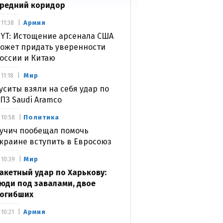
редний коридор
Армия
11:38
YT: Истощение арсенала США
ожет придать уверенности
оссии и Китаю
Мир
11:18
уситы взяли на себя удар по
ПЗ Saudi Aramco
Политика
10:58
учич пообещал помочь
краине вступить в Евросоюз
Мир
10:39
акетный удар по Харькову:
юди под завалами, двое
огибших
Армия
10:21