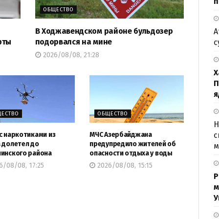
п
ОБЩЕСТВО
В Ходжавендском районе бульдозер
А
рты
подорвался на мине
с
2026/08/08, 21:28
Х
П
я
ЕСТВО
ОБЩЕСТВО
Н
с наркотиками из
МЧС Азербайджана
с
 долетел до
предупредило жителей об
м
инского района
опасности отдыха у воды
/08/08, 17:25
2026/08/08, 15:15
Р
м
У