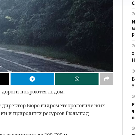
С
N
м
Р
Х
Н
В
У
 дороги покроются льдом.
Р
директор Бюро гидрометеорологических
л
гии и природных ресурсов Гюльшад
п