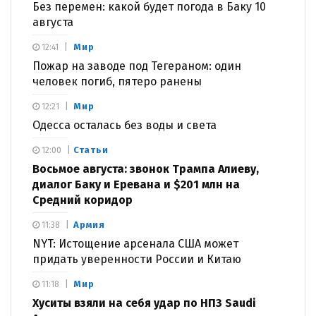
Без перемен: какой будет погода в Баку 10
августа
Мир
12:41
Пожар на заводе под Тегераном: один
человек погиб, пятеро ранены
Мир
12:21
Одесса осталась без воды и света
Статьи
12:00
Восьмое августа: звонок Трампа Алиеву,
диалог Баку и Еревана и $201 млн на
Средний коридор
Армия
11:38
NYT: Истощение арсенала США может
придать уверенности России и Китаю
Мир
11:18
Хуситы взяли на себя удар по НПЗ Saudi