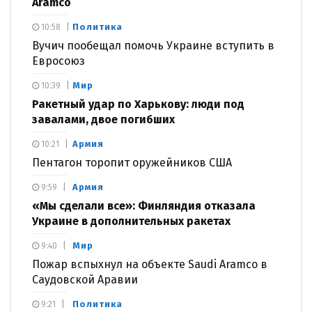
Aramco
Политика
10:58
Вучич пообещал помочь Украине вступить в
Евросоюз
Мир
10:39
Ракетный удар по Харькову: люди под
завалами, двое погибших
Армия
10:21
Пентагон торопит оружейников США
Армия
9:59
«Мы сделали все»: Финляндия отказала
Украине в дополнительных ракетах
Мир
9:40
Пожар вспыхнул на объекте Saudi Aramco в
Саудовской Аравии
Политика
9:21