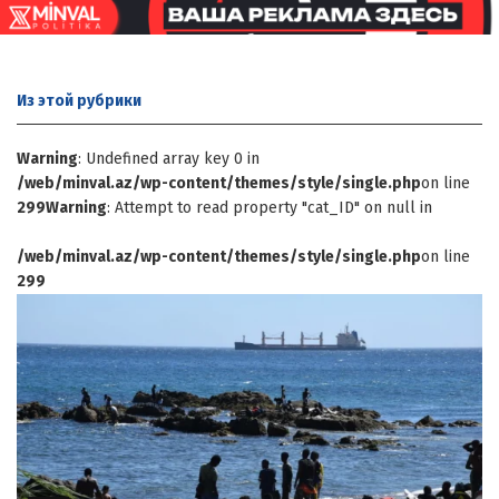
Из этой
рубрики
Warning
: Undefined array key 0 in
/web/minval.az/wp-content/themes/style/single.php
on line
299
Warning
: Attempt to read property "cat_ID" on null in
/web/minval.az/wp-content/themes/style/single.php
on line
299