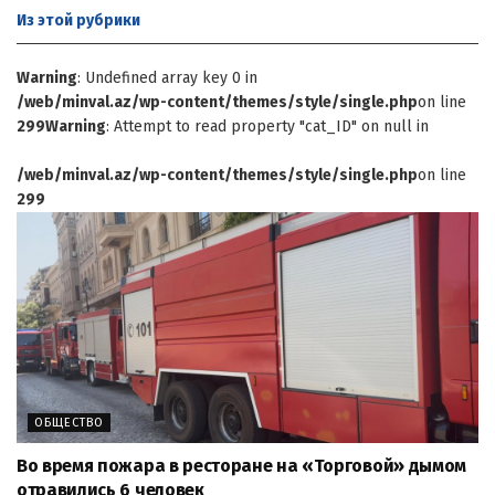
Из этой
рубрики
Warning
: Undefined array key 0 in
/web/minval.az/wp-content/themes/style/single.php
on line
299
Warning
: Attempt to read property "cat_ID" on null in
/web/minval.az/wp-content/themes/style/single.php
on line
299
ОБЩЕСТВО
Во время пожара в ресторане на «Торговой» дымом
отравились 6 человек