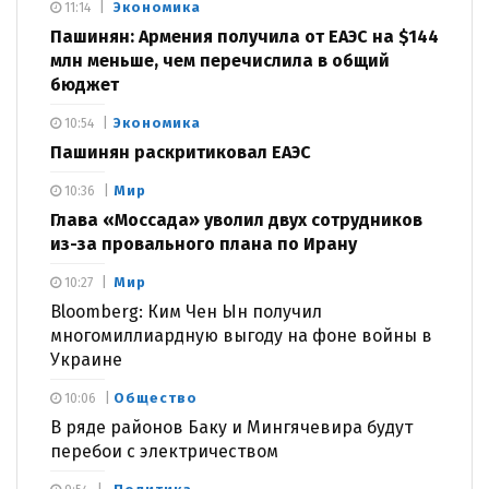
Экономика
11:14
Пашинян: Армения получила от ЕАЭС на $144
млн меньше, чем перечислила в общий
бюджет
Экономика
10:54
Пашинян раскритиковал ЕАЭС
Мир
10:36
Глава «Моссада» уволил двух сотрудников
из-за провального плана по Ирану
Мир
10:27
Bloomberg: Ким Чен Ын получил
многомиллиардную выгоду на фоне войны в
Украине
Общество
10:06
В ряде районов Баку и Мингячевира будут
перебои с электричеством