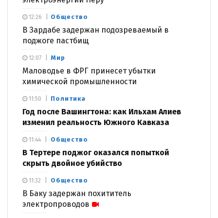
Общество
12:26
В Зардабе задержан подозреваемый в
поджоге пастбищ
Мир
12:07
Маловодье в ФРГ принесет убытки
химической промышленности
Политика
11:50
Год после Вашингтона: как Ильхам Алиев
изменил реальность Южного Кавказа
Общество
11:44
В Тертере поджог оказался попыткой
скрыть двойное убийство
Общество
11:32
В Баку задержан похититель
электропроводов