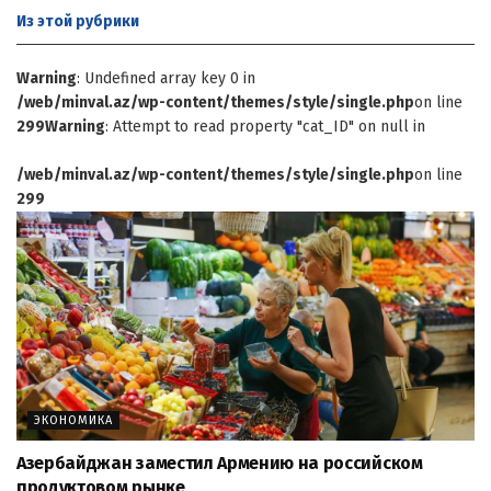
Из этой
рубрики
Warning
: Undefined array key 0 in
/web/minval.az/wp-content/themes/style/single.php
on line
299
Warning
: Attempt to read property "cat_ID" on null in
/web/minval.az/wp-content/themes/style/single.php
on line
299
ЭКОНОМИКА
Азербайджан заместил Армению на российском
продуктовом рынке