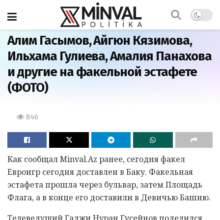
Главная
Алим Гасымов, Айгюн Кязимова,
Ильхама Гулиева, Амалия Панахова
и другие на факельной эстафете
(ФОТО)
846
Как сообщал Minval.Az ранее, сегодня факел
Евроигр сегодня доставлен в Баку. Факельная
эстафета прошла через бульвар, затем Площадь
Флага, а в конце его доставили в Девичью Башню.
Телеведущий Гаджи Нуран Гусейнов поделился