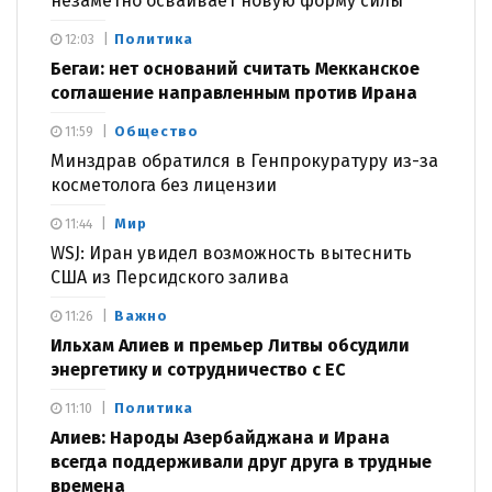
незаметно осваивает новую форму силы
Политика
12:03
Бегаи: нет оснований считать Мекканское
соглашение направленным против Ирана
Общество
11:59
Минздрав обратился в Генпрокуратуру из-за
косметолога без лицензии
Мир
11:44
WSJ: Иран увидел возможность вытеснить
США из Персидского залива
Важно
11:26
Ильхам Алиев и премьер Литвы обсудили
энергетику и сотрудничество с ЕС
Политика
11:10
Алиев: Народы Азербайджана и Ирана
всегда поддерживали друг друга в трудные
времена