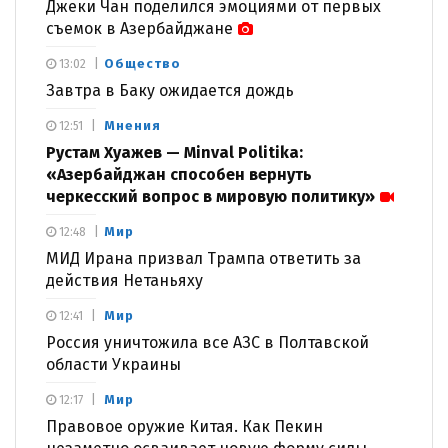
Джеки Чан поделился эмоциями от первых
съемок в Азербайджане
Общество
13:02
Завтра в Баку ожидается дождь
Мнения
12:51
Рустам Хуажев — Minval Politika:
«Азербайджан способен вернуть
черкесский вопрос в мировую политику»
Мир
12:48
МИД Ирана призвал Трампа ответить за
действия Нетаньяху
Мир
12:41
Россия уничтожила все АЗС в Полтавской
области Украины
Мир
12:17
Правовое оружие Китая. Как Пекин