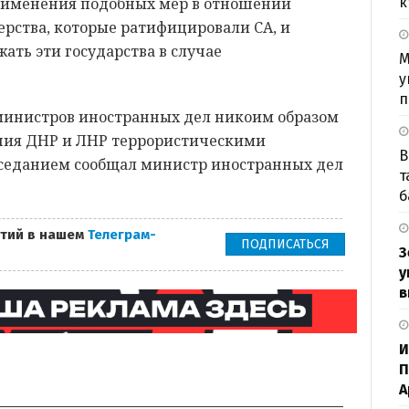
применения подобных мер в отношении
к
ерства, которые ратифицировали СА, и
ть эти государства в случае
М
у
п
 министров иностранных дел никоим образом
ния ДНР и ЛНР террористическими
В
аседанием сообщал министр иностранных дел
т
б
тий в нашем
Телеграм-
ПОДПИСАТЬСЯ
З
у
в
И
П
А