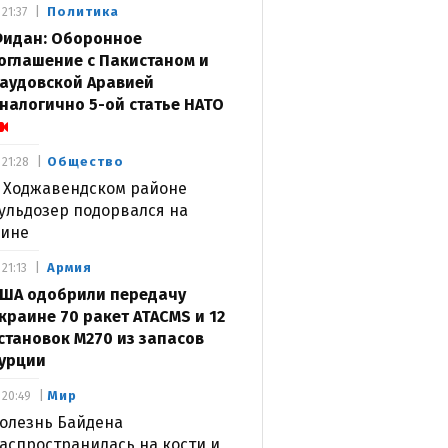
Политика
21:37
идан: Оборонное
оглашение с Пакистаном и
аудовской Аравией
налогично 5-ой статье НАТО
Общество
21:28
 Ходжавендском районе
ульдозер подорвался на
ине
Армия
21:13
ША одобрили передачу
краине 70 ракет ATACMS и 12
становок M270 из запасов
урции
Мир
20:49
олезнь Байдена
аспространилась на кости и