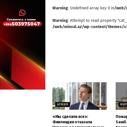
Warning
: Undefined array key 0 in
/web/m
Warning
: Attempt to read property "cat_
/web/minval.az/wp-content/themes/st
АРМИЯ
МИ
«Мы сделали все»:
Пожар
Финляндия отказала
Saudi