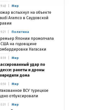
Мир
9:40
ожар вспыхнул на объекте
audi Aramco в Саудовской
равии
Политика
9:21
ремьер Японии промолчала
 США на годовщине
омбардировки Нагасаки
Мир
8:59
ассированный удар по
дессе: ракеты и дроны
овредили дома
Мир
0:50
такованное ВСУ турецкое
удно отбуксировали
Мир
0:31