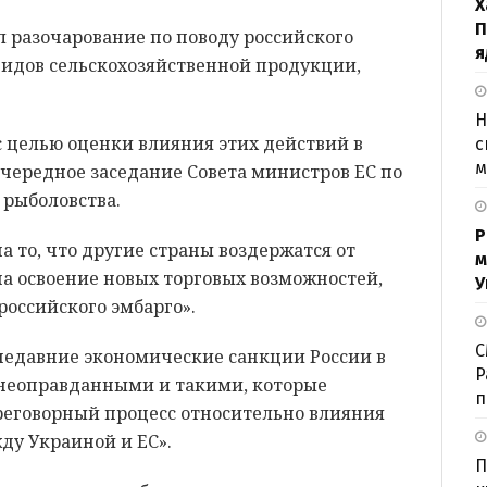
Х
П
 разочарование по поводу российского
я
видов сельскохозяйственной продукции,
Н
с целью оценки влияния этих действий в
с
м
очередное заседание Совета министров ЕС по
 рыболовства.
Р
а то, что другие страны воздержатся от
м
а освоение новых торговых возможностей,
У
российского эмбарго».
С
 недавние экономические санкции России в
P
неоправданными и такими, которые
п
еговорный процесс относительно влияния
ду Украиной и ЕС».
П