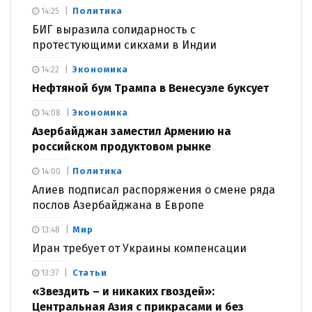
Политика
14:25
БИГ выразила солидарность с
протестующими сикхами в Индии
Экономика
14:22
Нефтяной бум Трампа в Венесуэле буксует
Экономика
14:08
Азербайджан заместил Армению на
российском продуктовом рынке
Политика
14:00
Алиев подписал распоряжения о смене ряда
послов Азербайджана в Европе
Мир
13:48
Иран требует от Украины компенсации
Статьи
13:37
«Звездить – и никаких гвоздей»:
Центральная Азия с прикрасами и без