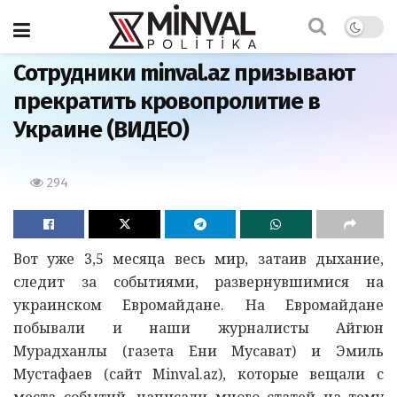
Главная
Сотрудники minval.az призывают
прекратить кровопролитие в
Украине (ВИДЕО)
294
Вот уже 3,5 месяца весь мир, затаив дыхание,
следит за событиями, развернувшимися на
украинском Евромайдане. На Евромайдане
побывали и наши журналисты Айгюн
Мурадханлы (газета Ени Мусават) и Эмиль
Мустафаев (сайт Minval.az), которые вещали с
места событий, написали много статей на тему