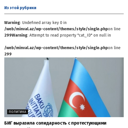
Из этой
рубрики
Warning
: Undefined array key 0 in
/web/minval.az/wp-content/themes/style/single.php
on line
299
Warning
: Attempt to read property "cat_ID" on null in
/web/minval.az/wp-content/themes/style/single.php
on line
299
ПОЛИТИКА
БИГ выразила солидарность с протестующими