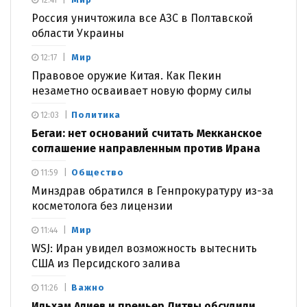
12:41
Россия уничтожила все АЗС в Полтавской
области Украины
Мир
12:17
Правовое оружие Китая. Как Пекин
незаметно осваивает новую форму силы
Политика
12:03
Бегаи: нет оснований считать Мекканское
соглашение направленным против Ирана
Общество
11:59
Минздрав обратился в Генпрокуратуру из-за
косметолога без лицензии
Мир
11:44
WSJ: Иран увидел возможность вытеснить
США из Персидского залива
Важно
11:26
Ильхам Алиев и премьер Литвы обсудили