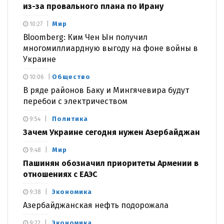
из-за провального плана по Ирану
Мир
10:27
Bloomberg: Ким Чен Ын получил
многомиллиардную выгоду на фоне войны в
Украине
Общество
10:06
В ряде районов Баку и Мингячевира будут
перебои с электричеством
Политика
9:54
Зачем Украине сегодня нужен Азербайджан
Мир
9:48
Пашинян обозначил приоритеты Армении в
отношениях с ЕАЭС
Экономика
9:38
Азербайджанская нефть подорожала
Экономика
9:22