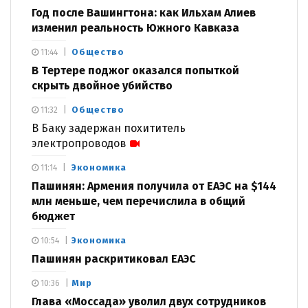
Год после Вашингтона: как Ильхам Алиев
изменил реальность Южного Кавказа
Общество
11:44
В Тертере поджог оказался попыткой
скрыть двойное убийство
Общество
11:32
В Баку задержан похититель
электропроводов
Экономика
11:14
Пашинян: Армения получила от ЕАЭС на $144
млн меньше, чем перечислила в общий
бюджет
Экономика
10:54
Пашинян раскритиковал ЕАЭС
Мир
10:36
Глава «Моссада» уволил двух сотрудников