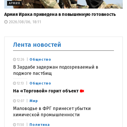
АРМИЯ
Армия Ирака приведена в повышенную готовность
2026/08/06, 18:11
Лента новостей
Общество
12:26
В Зардабе задержан подозреваемый в
поджоге пастбищ
Общество
12:13
На «Торговой» горит объект
Мир
12:07
Маловодье в ФРГ принесет убытки
химической промышленности
Политика
11:50