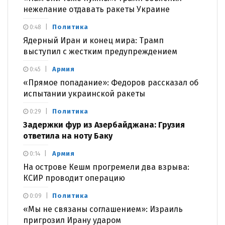
нежелание отдавать ракеты Украине
Политика
0:48
Ядерный Иран и конец мира: Трамп
выступил с жестким предупреждением
Армия
0:45
«Прямое попадание»: Федоров рассказал об
испытании украинской ракеты
Политика
0:29
Задержки фур из Азербайджана: Грузия
ответила на ноту Баку
Армия
0:14
На острове Кешм прогремели два взрыва:
КСИР проводит операцию
Политика
0:09
«Мы не связаны соглашением»: Израиль
пригрозил Ирану ударом