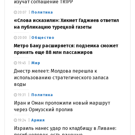
изучат соглашение TRIPP
Политика
20:07
«Слова исказили»: Хикмет Гаджиев ответил
на публикацию турецкой газеты
Общество
20:00
Метро Баку расширяется: подземка сможет
принять еще 88 млн пассажиров
Мир
19:45
Днестр мелеет: Молдова перешла к
использованию стратегического запаса
воды
Политика
19:31
Иран и Оман проложили новый маршрут
через Ормузский пролив
Армия
19:24
Израиль нанес удар по кладбищу в Ливане:
погиб человек, есть раненые