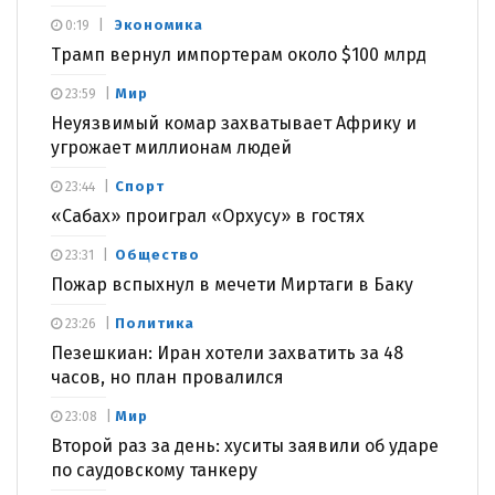
Экономика
0:19
Трамп вернул импортерам около $100 млрд
Мир
23:59
Неуязвимый комар захватывает Африку и
угрожает миллионам людей
Спорт
23:44
«Сабах» проиграл «Орхусу» в гостях
Общество
23:31
Пожар вспыхнул в мечети Миртаги в Баку
Политика
23:26
Пезешкиан: Иран хотели захватить за 48
часов, но план провалился
Мир
23:08
Второй раз за день: хуситы заявили об ударе
по саудовскому танкеру