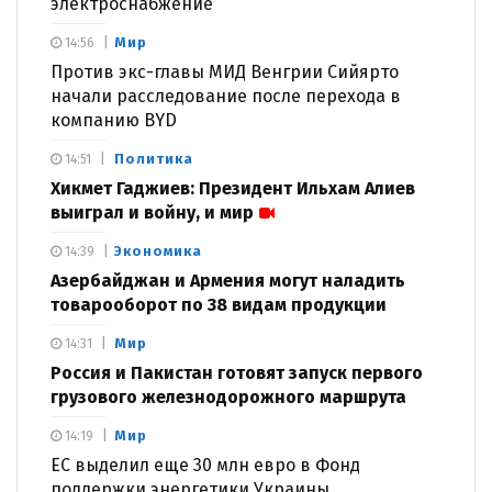
электроснабжение
Мир
14:56
Против экс-главы МИД Венгрии Сийярто
начали расследование после перехода в
компанию BYD
Политика
14:51
Хикмет Гаджиев: Президент Ильхам Алиев
выиграл и войну, и мир
Экономика
14:39
Азербайджан и Армения могут наладить
товарооборот по 38 видам продукции
Мир
14:31
Россия и Пакистан готовят запуск первого
грузового железнодорожного маршрута
Мир
14:19
ЕС выделил еще 30 млн евро в Фонд
поддержки энергетики Украины