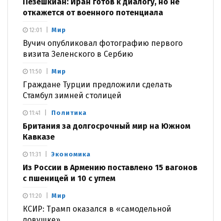
Пезешкиан: Иран готов к диалогу, но не
откажется от военного потенциала
Мир
12:01
Вучич опубликовал фотографию первого
визита Зеленского в Сербию
Мир
11:50
Граждане Турции предложили сделать
Стамбул зимней столицей
Политика
11:41
Британия за долгосрочный мир на Южном
Кавказе
Экономика
11:31
Из России в Армению поставлено 15 вагонов
с пшеницей и 10 с углем
Мир
11:20
КСИР: Трамп оказался в «самодельной
ловушке»