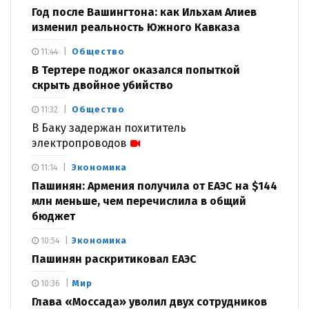
Год после Вашингтона: как Ильхам Алиев
изменил реальность Южного Кавказа
Общество
11:44
В Тертере поджог оказался попыткой
скрыть двойное убийство
Общество
11:32
В Баку задержан похититель
электропроводов
Экономика
11:14
Пашинян: Армения получила от ЕАЭС на $144
млн меньше, чем перечислила в общий
бюджет
Экономика
10:54
Пашинян раскритиковал ЕАЭС
Мир
10:36
Глава «Моссада» уволил двух сотрудников