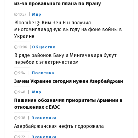
из-за провального плана по Ирану
Мир
10:27
Bloomberg: Ким Чен Ын получил
многомиллиардную выгоду на фоне войны в
Украине
Общество
10:06
В ряде районов Баку и Мингячевира будут
перебои с электричеством
Политика
9:54
Зачем Украине сегодня нужен Азербайджан
Мир
9:48
Пашинян обозначил приоритеты Армении в
отношениях с ЕАЭС
Экономика
9:38
Азербайджанская нефть подорожала
Экономика
9:22