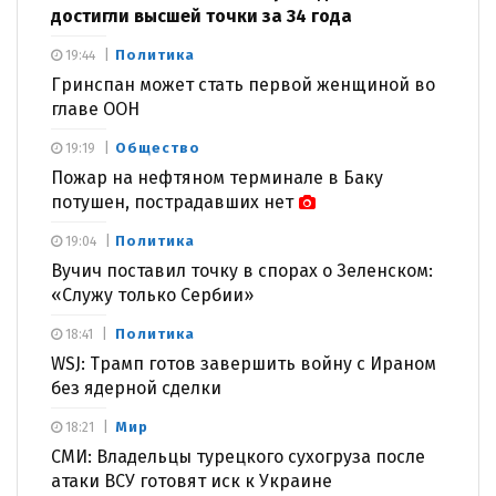
достигли высшей точки за 34 года
Политика
19:44
Гринспан может стать первой женщиной во
главе ООН
Общество
19:19
Пожар на нефтяном терминале в Баку
потушен, пострадавших нет
Политика
19:04
Вучич поставил точку в спорах о Зеленском:
«Служу только Сербии»
Политика
18:41
WSJ: Трамп готов завершить войну с Ираном
без ядерной сделки
Мир
18:21
СМИ: Владельцы турецкого сухогруза после
атаки ВСУ готовят иск к Украине