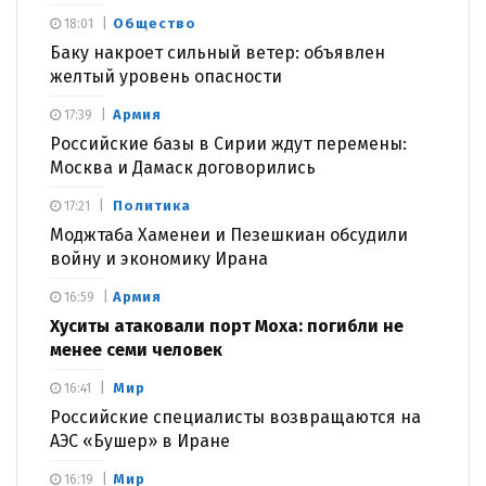
Общество
18:01
Баку накроет сильный ветер: объявлен
желтый уровень опасности
Армия
17:39
Российские базы в Сирии ждут перемены:
Москва и Дамаск договорились
Политика
17:21
Моджтаба Хаменеи и Пезешкиан обсудили
войну и экономику Ирана
Армия
16:59
Хуситы атаковали порт Моха: погибли не
менее семи человек
Мир
16:41
Российские специалисты возвращаются на
АЭС «Бушер» в Иране
Мир
16:19