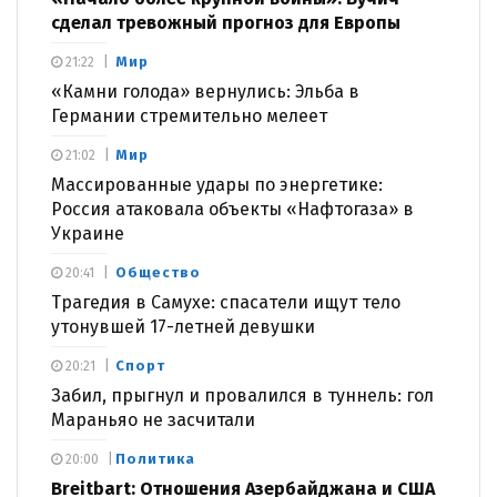
сделал тревожный прогноз для Европы
Мир
21:22
«Камни голода» вернулись: Эльба в
Германии стремительно мелеет
Мир
21:02
Массированные удары по энергетике:
Россия атаковала объекты «Нафтогаза» в
Украине
Общество
20:41
Трагедия в Самухе: спасатели ищут тело
утонувшей 17-летней девушки
Спорт
20:21
Забил, прыгнул и провалился в туннель: гол
Мараньяо не засчитали
Политика
20:00
Breitbart: Отношения Азербайджана и США