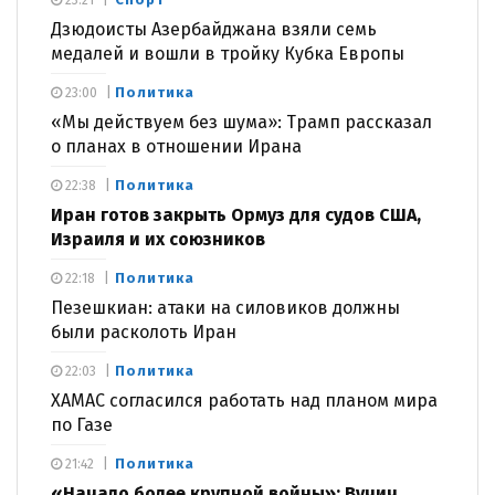
23:21
Дзюдоисты Азербайджана взяли семь
медалей и вошли в тройку Кубка Европы
Политика
23:00
«Мы действуем без шума»: Трамп рассказал
о планах в отношении Ирана
Политика
22:38
Иран готов закрыть Ормуз для судов США,
Израиля и их союзников
Политика
22:18
Пезешкиан: атаки на силовиков должны
были расколоть Иран
Политика
22:03
ХАМАС согласился работать над планом мира
по Газе
Политика
21:42
«Начало более крупной войны»: Вучич