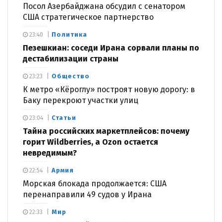
Посол Азербайджана обсудил с сенатором
США стратегическое партнерство
Политика
23:40
Пезешкиан: соседи Ирана сорвали планы по
дестабилизации страны
Общество
23:23
К метро «Кёроглу» построят новую дорогу: в
Баку перекроют участки улиц
Статьи
23:04
Тайна российских маркетплейсов: почему
горит Wildberries, а Ozon остается
невредимым?
Армия
22:54
Морская блокада продолжается: США
перенаправили 49 судов у Ирана
Мир
22:33