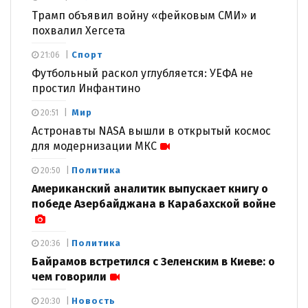
Трамп объявил войну «фейковым СМИ» и
похвалил Хегсета
Спорт
21:06
Футбольный раскол углубляется: УЕФА не
простил Инфантино
Мир
20:51
Астронавты NASA вышли в открытый космос
для модернизации МКС
Политика
20:50
Американский аналитик выпускает книгу о
победе Азербайджана в Карабахской войне
Политика
20:36
Байрамов встретился с Зеленским в Киеве: о
чем говорили
Новость
20:30