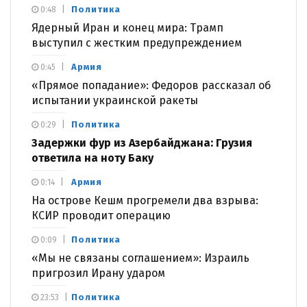
Политика
0:48
Ядерный Иран и конец мира: Трамп
выступил с жестким предупреждением
Армия
0:45
«Прямое попадание»: Федоров рассказал об
испытании украинской ракеты
Политика
0:29
Задержки фур из Азербайджана: Грузия
ответила на ноту Баку
Армия
0:14
На острове Кешм прогремели два взрыва:
КСИР проводит операцию
Политика
0:09
«Мы не связаны соглашением»: Израиль
пригрозил Ирану ударом
Политика
23:53