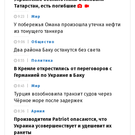
Татарстан, есть погибшие
Мир
9:23
У побережья Омана произошла утечка нефти
из тонущего танкера
Общество
9:06
Два района Баку останутся без света
Политика
8:55
В Кремле открестились от переговоров с
Германией по Украине в Баку
Мир
8:45
Турция возобновила транзит судов через
Чёрное море после задержек
Армия
8:36
Производители Patriot опасаются, что
Украина усовершенствует и удешевит их
ракеты