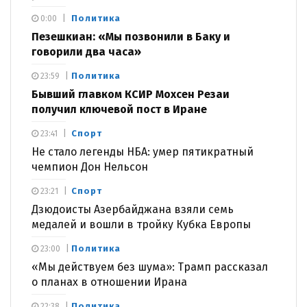
Политика
0:00
Пезешкиан: «Мы позвонили в Баку и
говорили два часа»
Политика
23:59
Бывший главком КСИР Мохсен Резаи
получил ключевой пост в Иране
Спорт
23:41
Не стало легенды НБА: умер пятикратный
чемпион Дон Нельсон
Спорт
23:21
Дзюдоисты Азербайджана взяли семь
медалей и вошли в тройку Кубка Европы
Политика
23:00
«Мы действуем без шума»: Трамп рассказал
о планах в отношении Ирана
Политика
22:38