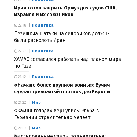
Иран готов закрыть Ормуз для судов США,
Израиля и их союзников
Политика
22:18
Пезешкиан: атаки на силовиков должны
были расколоть Иран
Политика
22:03
ХАМАС согласился работать над планом мира
по Газе
Политика
21:42
«Начало более крупной войны»: Вучич
сделал тревожный прогноз для Европы
Мир
21:22
«Камни голода» вернулись: Эльба в
Германии стремительно мелеет
Мир
21:02
Массированные удары по энергетике: