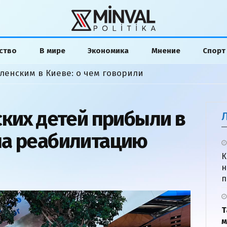
ство
В мире
Экономика
Мнение
Спорт
ленским в Киеве: о чем говорили
ских детей прибыли в
на реабилитацию
К
н
п
Т
м