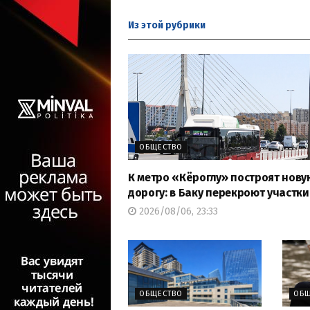
Из этой
рубрики
ОБЩЕСТВО
К метро «Кёроглу» построят нову
дорогу: в Баку перекроют участки
2026/08/06, 23:33
ОБЩЕСТВО
ОБЩ