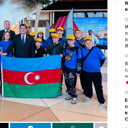
W
н
М
п
п
И
В
с
ч
Е
с
к
С