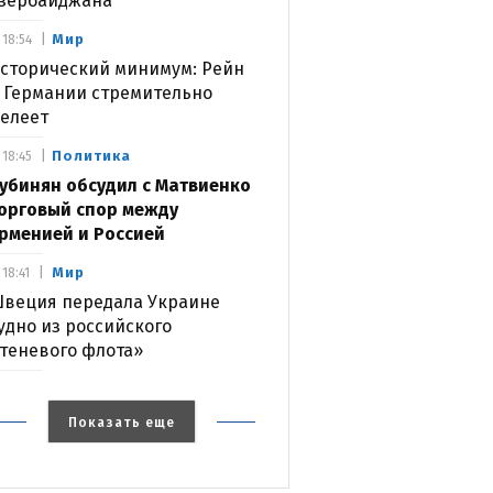
зербайджана
Мир
18:54
сторический минимум: Рейн
 Германии стремительно
елеет
Политика
18:45
убинян обсудил с Матвиенко
орговый спор между
рменией и Россией
Мир
18:41
веция передала Украине
удно из российского
теневого флота»
Показать еще