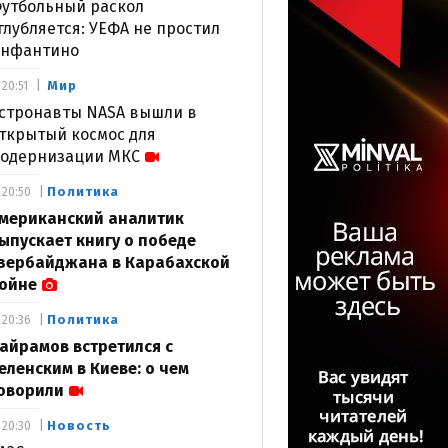
утбольный раскол
глубляется: УЕФА не простил
нфантино
Мир
20:51
стронавты NASA вышли в
ткрытый космос для
одернизации МКС
Политика
20:50
мериканский аналитик
ыпускает книгу о победе
зербайджана в Карабахской
ойне
Политика
20:36
айрамов встретился с
еленским в Киеве: о чем
оворили
Новость
20:30