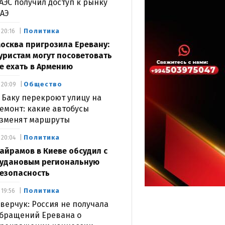
АЭС получил доступ к рынку
АЭ
Политика
20:16
осква пригрозила Еревану:
уристам могут посоветовать
е ехать в Армению
Общество
20:09
 Баку перекроют улицу на
емонт: какие автобусы
зменят маршруты
Политика
20:04
айрамов в Киеве обсудил с
удановым региональную
езопасность
Политика
19:56
верчук: Россия не получала
бращений Еревана о