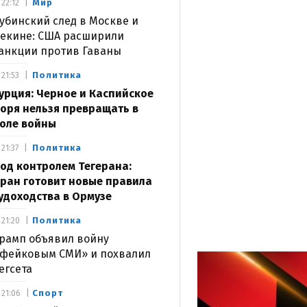
Мир
22:12
убинский след в Москве и
екине: США расширили
анкции против Гаваны
Политика
21:53
урция: Черное и Каспийское
оря нельзя превращать в
оле войны
Политика
21:37
од контролем Тегерана:
ран готовит новые правила
удоходства в Ормузе
Политика
21:20
рамп объявил войну
фейковым СМИ» и похвалил
егсета
Спорт
21:06