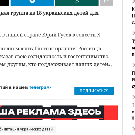
К
ная группа из 18 украинских детей для
П
с
 в нашей стране Юрий Гусев в соцсети Х.
Т
м
 полномасштабного вторжения России (в
п
оказав свою солидарность и гостеприимство.
ем другим, кто поддерживает наших детей»,
П
И
с
тий в нашем
Телеграм-
ПОДПИСАТЬСЯ
Т
«
Х
билитация украинских детей