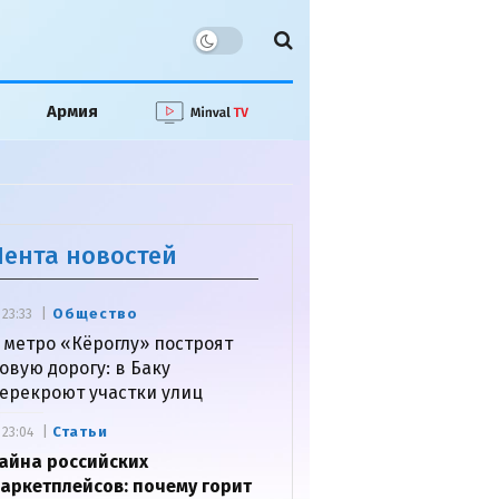
Армия
Лента новостей
Общество
23:33
 метро «Кёроглу» построят
овую дорогу: в Баку
ерекроют участки улиц
Статьи
23:04
айна российских
аркетплейсов: почему горит