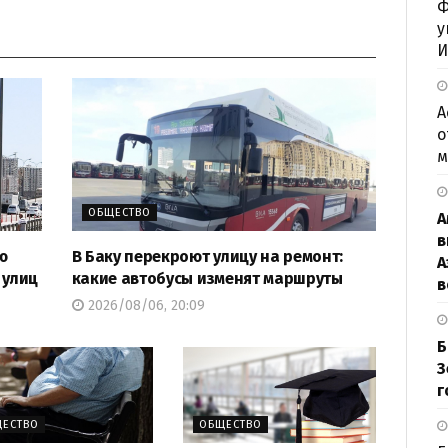
Ф
у
И
А
о
м
ОБЩЕСТВО
А
в
ю
В Баку перекроют улицу на ремонт:
А
 улиц
какие автобусы изменят маршруты
в
2026/08/06, 20:09
Б
З
г
ЕСТВО
ОБЩЕСТВО