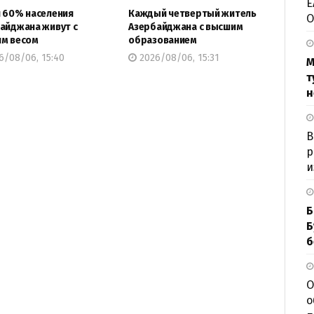
Е
 60% населения
Каждый четвертый житель
О
айджана живут с
Азербайджана с высшим
м весом
образованием
6/08/06, 15:40
2026/08/06, 15:31
М
т
н
В
р
и
Б
Б
б
О
о