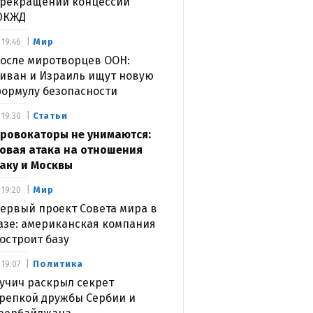
рекращении концессии
ЮКЖД
Мир
19:46
осле миротворцев ООН:
иван и Израиль ищут новую
ормулу безопасности
Статьи
19:30
ровокаторы не унимаются:
овая атака на отношения
аку и Москвы
Мир
19:20
ервый проект Совета мира в
азе: американская компания
остроит базу
Политика
19:07
учич раскрыл секрет
репкой дружбы Сербии и