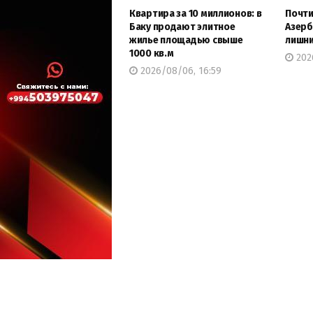
Квартира за 10 миллионов: в
Почти
Баку продают элитное
Азерб
жилье площадью свыше
лишни
1000 кв.м
202
2026/08/06, 16:59