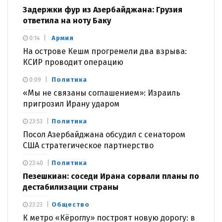
Задержки фур из Азербайджана: Грузия
ответила на ноту Баку
Армия
0:14
На острове Кешм прогремели два взрыва:
КСИР проводит операцию
Политика
0:09
«Мы не связаны соглашением»: Израиль
пригрозил Ирану ударом
Политика
23:53
Посол Азербайджана обсудил с сенатором
США стратегическое партнерство
Политика
23:40
Пезешкиан: соседи Ирана сорвали планы по
дестабилизации страны
Общество
23:23
К метро «Кёроглу» построят новую дорогу: в