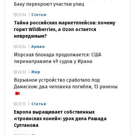
Баку перекроют участки улиц
Статьи
23:04
Тайна российских маркетплейсов: почему
горит Wildberries, а Ozon остается
невредимым?
Армия
22:54
Морская блокада продолжается: США
перенаправили 49 судов у Ирана
Мир
22:33
Взрывное устройство сработало под
Дамаском: два человека погибли, 13 ранены
Статьи
22:13
Европа выращивает собственных
«троянских коней»: урок дела Рашада
Султанова