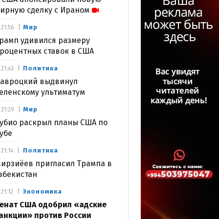
ирную сделку с Ираном
Мир
21:56
рамп удивился размеру
роцентных ставок в США
Политика
21:43
авроцкий выдвинул
еленскому ультиматум
Мир
21:29
убио раскрыл планы США по
убе
Политика
21:14
ирзиёев пригласил Трампа в
збекистан
Экономика
21:12
енат США одобрил «адские
анкции» против России