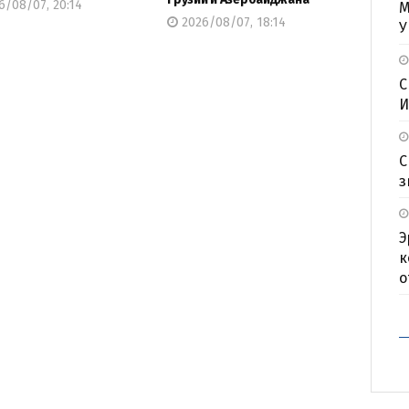
/08/07, 20:14
М
2026/08/07, 18:14
У
С
И
С
з
Э
к
о