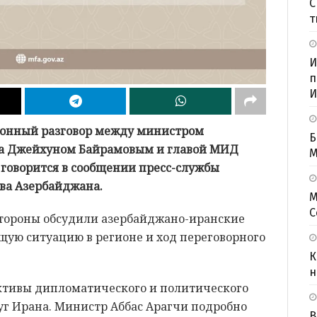
С
т
И
п
И
лефонный разговор между министром
Б
а Джейхуном Байрамовым и главой МИД
M
 говорится в сообщении пресс-службы
ва Азербайджана.
М
С
 стороны обсудили азербайджано-иранские
щую ситуацию в регионе и ход переговорного
К
н
ктивы дипломатического и политического
уг Ирана. Министр Аббас Арагчи подробно
В