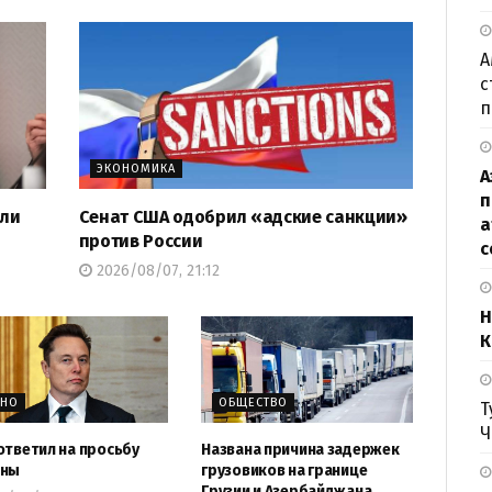
А
с
п
ЭКОНОМИКА
А
п
али
Сенат США одобрил «адские санкции»
а
против России
с
2026/08/07, 21:12
Н
К
ЖНО
ОБЩЕСТВО
Т
Ч
ответил на просьбу
Названа причина задержек
ины
грузовиков на границе
Грузии и Азербайджана