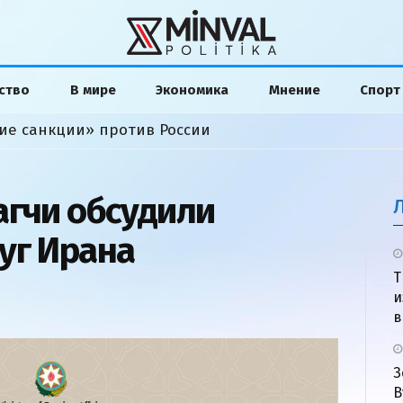
ство
В мире
Экономика
Мнение
Спорт
ие санкции» против России
агчи обсудили
уг Ирана
Т
и
в
З
В