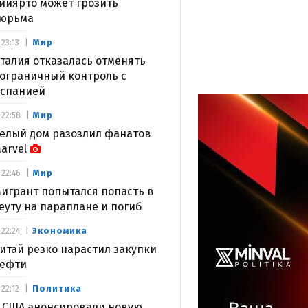
ийярто может грозить
юрьма
Мир
23:13
талия отказалась отменять
ограничный контроль с
спанией
Мир
22:58
елый дом разозлил фанатов
arvel
Мир
22:46
игрант попытался попасть в
еуту на параплане и погиб
Экономика
22:24
итай резко нарастил закупки
ефти
Политика
22:12
 США анонсировали новую