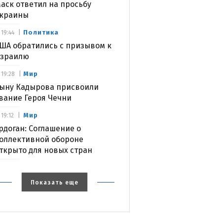
аск ответил на просьбу
краины
Политика
19:44
ША обратились с призывом к
зраилю
Мир
19:28
ыну Кадырова присвоили
вание Героя Чечни
Мир
19:12
рдоган: Соглашение о
оллективной обороне
ткрыто для новых стран
Показать еще