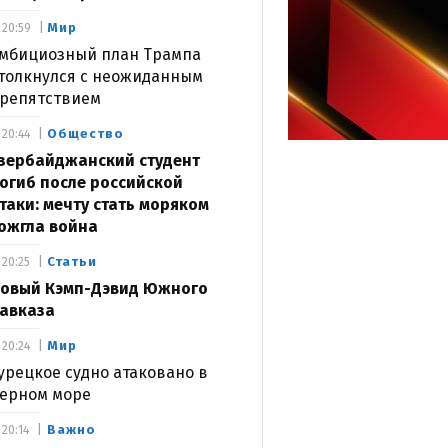
Мир
20:59
мбициозный план Трампа
толкнулся с неожиданным
репятствием
Общество
20:44
зербайджанский студент
огиб после российской
таки: мечту стать моряком
ожгла война
Статьи
20:25
овый Кэмп-Дэвид Южного
авказа
Мир
20:24
урецкое судно атаковано в
ерном море
Важно
20:14