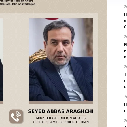
П
д
И
и
в
Т
с
в
П
н