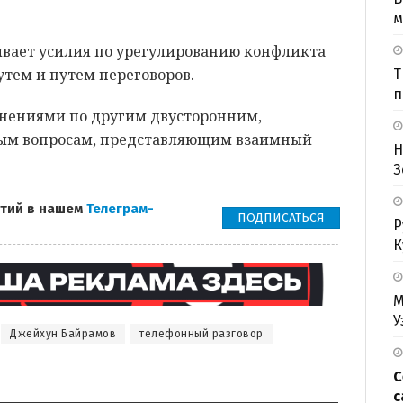
м
ивает усилия по урегулированию конфликта
тем и путем переговоров.
Т
п
нениями по другим двусторонним,
ым вопросам, представляющим взаимный
Н
З
тий в нашем
Телеграм-
ПОДПИСАТЬСЯ
Р
К
М
У
Джейхун Байрамов
телефонный разговор
С
с