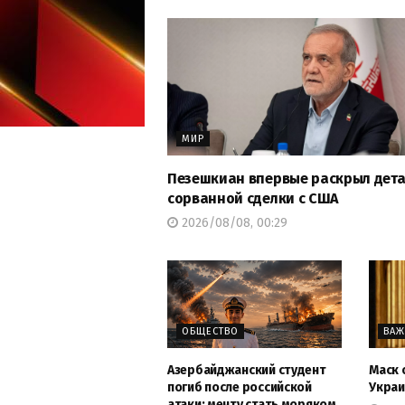
МИР
Пезешкиан впервые раскрыл дет
сорванной сделки с США
2026/08/08, 00:29
ОБЩЕСТВО
ВА
Азербайджанский студент
Маск 
погиб после российской
Укра
атаки: мечту стать моряком