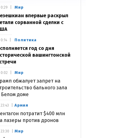
Мир
0:29
езешкиан впервые раскрыл
етали сорванной сделки с
США
Политика
0:14
сполняется год со дня
сторической вашингтонской
стречи
Мир
0:02
рамп обжалует запрет на
троительство бального зала
 Белом доме
Армия
23:43
ентагон потратит $400 млн
а лазеры против дронов
Мир
23:30