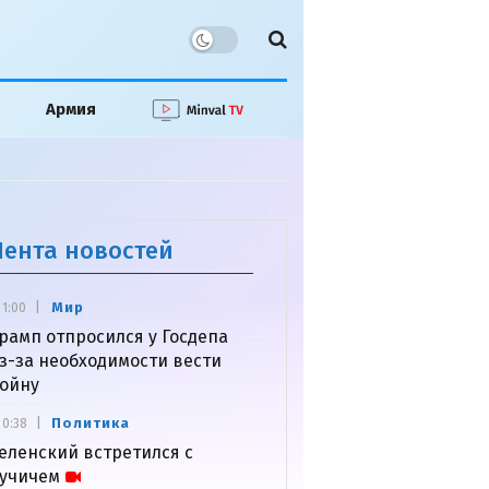
Армия
Лента новостей
Мир
1:00
рамп отпросился у Госдепа
з-за необходимости вести
ойну
Политика
0:38
еленский встретился с
учичем