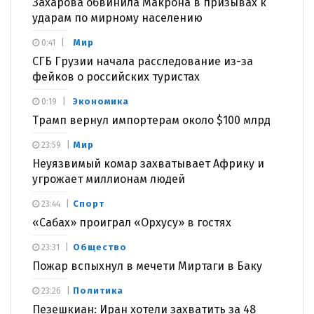
Захарова обвинила Макрона в призывах к
ударам по мирному населению
Мир
0:41
СГБ Грузии начала расследование из-за
фейков о российских туристах
Экономика
0:19
Трамп вернул импортерам около $100 млрд
Мир
23:59
Неуязвимый комар захватывает Африку и
угрожает миллионам людей
Спорт
23:44
«Сабах» проиграл «Орхусу» в гостях
Общество
23:31
Пожар вспыхнул в мечети Миртаги в Баку
Политика
23:26
Пезешкиан: Иран хотели захватить за 48