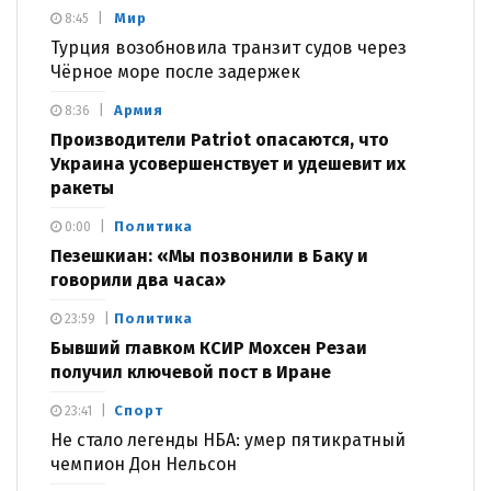
Мир
8:45
Турция возобновила транзит судов через
Чёрное море после задержек
Армия
8:36
Производители Patriot опасаются, что
Украина усовершенствует и удешевит их
ракеты
Политика
0:00
Пезешкиан: «Мы позвонили в Баку и
говорили два часа»
Политика
23:59
Бывший главком КСИР Мохсен Резаи
получил ключевой пост в Иране
Спорт
23:41
Не стало легенды НБА: умер пятикратный
чемпион Дон Нельсон