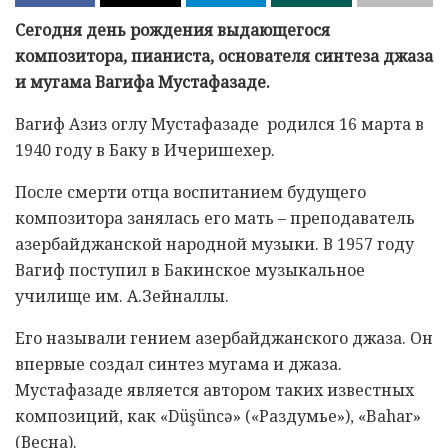
Сегодня день рождения выдающегося
композитора, пианиста, основателя синтеза джаза
и мугама Вагифа Мустафазаде.
Вагиф Азиз оглу Мустафазаде родился 16 марта в
1940 году в Баку в Ичеришехер.
После смерти отца воспитанием будущего
композитора занялась его мать – преподаватель
азербайджанской народной музыки. В 1957 году
Вагиф поступил в Бакинское музыкальное
училище им. А.Зейналлы.
Его называли гением азербайджанского джаза. Он
впервые создал синтез мугама и джаза.
Мустафазаде является автором таких известных
композиций, как «Düşüncə» («Раздумье»), «Bahar»
(Весна).