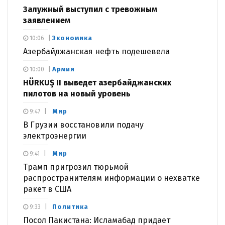
Залужный выступил с тревожным
заявлением
Экономика
10:06
Азербайджанская нефть подешевела
Армия
10:00
HÜRKUŞ II выведет азербайджанских
пилотов на новый уровень
Мир
9:47
В Грузии восстановили подачу
электроэнергии
Мир
9:41
Трамп пригрозил тюрьмой
распространителям информации о нехватке
ракет в США
Политика
9:33
Посол Пакистана: Исламабад придает