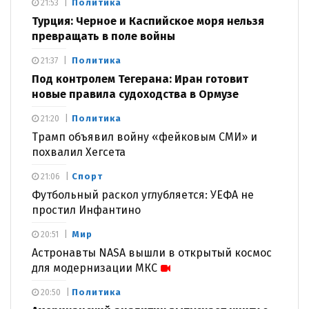
Политика
21:53
Турция: Черное и Каспийское моря нельзя
превращать в поле войны
Политика
21:37
Под контролем Тегерана: Иран готовит
новые правила судоходства в Ормузе
Политика
21:20
Трамп объявил войну «фейковым СМИ» и
похвалил Хегсета
Спорт
21:06
Футбольный раскол углубляется: УЕФА не
простил Инфантино
Мир
20:51
Астронавты NASA вышли в открытый космос
для модернизации МКС
Политика
20:50