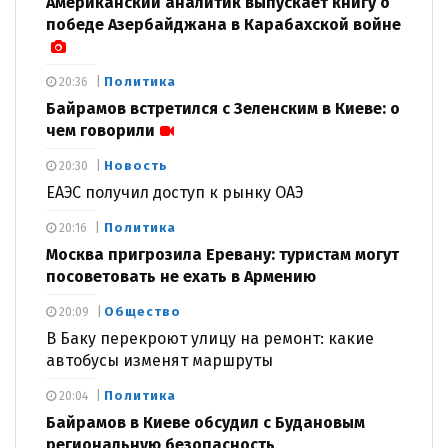
Американский аналитик выпускает книгу о
победе Азербайджана в Карабахской войне
Политика
20:36
Байрамов встретился с Зеленским в Киеве: о
чем говорили
Новость
20:30
ЕАЭС получил доступ к рынку ОАЭ
Политика
20:16
Москва пригрозила Еревану: туристам могут
посоветовать не ехать в Армению
Общество
20:09
В Баку перекроют улицу на ремонт: какие
автобусы изменят маршруты
Политика
20:04
Байрамов в Киеве обсудил с Будановым
региональную безопасность