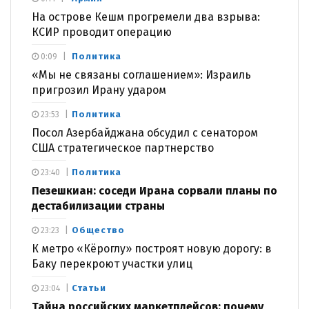
На острове Кешм прогремели два взрыва:
КСИР проводит операцию
Политика
0:09
«Мы не связаны соглашением»: Израиль
пригрозил Ирану ударом
Политика
23:53
Посол Азербайджана обсудил с сенатором
США стратегическое партнерство
Политика
23:40
Пезешкиан: соседи Ирана сорвали планы по
дестабилизации страны
Общество
23:23
К метро «Кёроглу» построят новую дорогу: в
Баку перекроют участки улиц
Статьи
23:04
Тайна российских маркетплейсов: почему