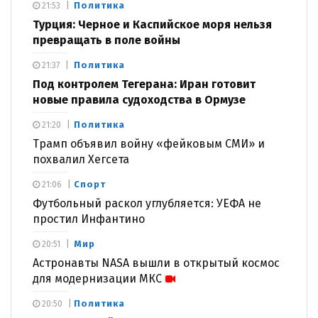
Политика
21:53
Турция: Черное и Каспийское моря нельзя
превращать в поле войны
Политика
21:37
Под контролем Тегерана: Иран готовит
новые правила судоходства в Ормузе
Политика
21:20
Трамп объявил войну «фейковым СМИ» и
похвалил Хегсета
Спорт
21:06
Футбольный раскол углубляется: УЕФА не
простил Инфантино
Мир
20:51
Астронавты NASA вышли в открытый космос
для модернизации МКС
Политика
20:50