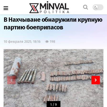
Главная
Общество
В Нахчыване обнаружили крупную
партию боеприпасов
10 февраля 2025, 18:16
198
1
/
9