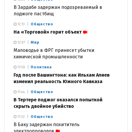
В Зардабе задержан подозреваемый в
поджоге пастбищ
Общество
12:13
На «Торговой» горит объект
Мир
12:07
Маловодье в ФРГ принесет убытки
химической промышленности
Политика
11:50
Год после Вашингтона: как Ильхам Алиев
изменил реальность Южного Кавказа
Общество
11:44
В Тертере поджог оказался попыткой
скрыть двойное убийство
Общество
11:32
В Баку задержан похититель
электропроводов