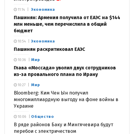
Экономика
11:14
Пашинян: Армения получила от ЕАЭС на $144
млн меньше, чем перечислила в общий
бюджет
Экономика
10:54
Пашинян раскритиковал ЕАЭС
Мир
10:36
Глава «Моссада» уволил двух сотрудников
из-за провального плана по Ирану
Мир
10:27
Bloomberg: Ким Чен Ын получил
многомиллиардную выгоду на фоне войны в
Украине
Общество
10:06
В ряде районов Баку и Мингячевира будут
перебои с электричеством