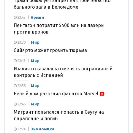
Трамп обжалует запрет на строительство
бального зала в Белом доме
Армия
23:43
Пентагон потратит $400 млн на лазеры
против дронов
Мир
23:30
Сийярто может грозить тюрьма
Мир
23:13
Италия отказалась отменять пограничный
контроль с Испанией
Мир
22:58
Белый дом разозлил фанатов Marvel
Мир
22:46
Мигрант попытался попасть в Сеуту на
параплане и погиб
Экономика
22:24