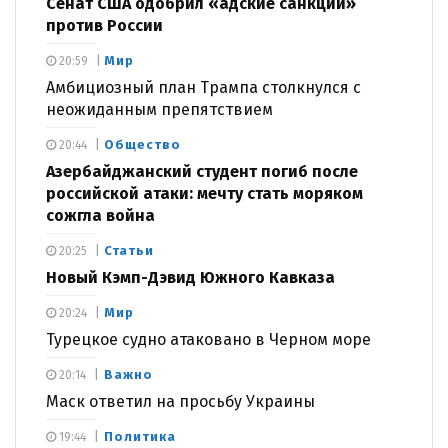
Сенат США одобрил «адские санкции»
против России
Мир
20:59
Амбициозный план Трампа столкнулся с
неожиданным препятствием
Общество
20:44
Азербайджанский студент погиб после
российской атаки: мечту стать моряком
сожгла война
Статьи
20:25
Новый Кэмп-Дэвид Южного Кавказа
Мир
20:24
Турецкое судно атаковано в Черном море
Важно
20:14
Маск ответил на просьбу Украины
Политика
19:44