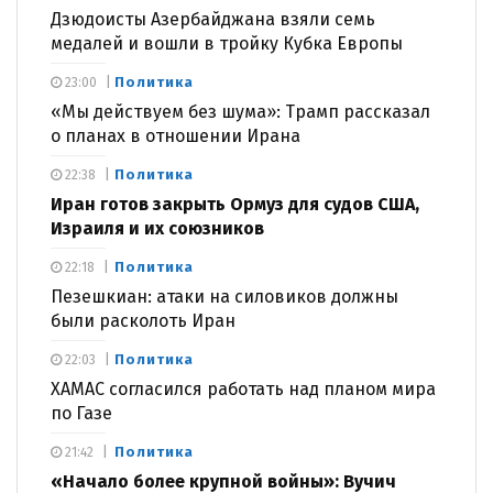
Дзюдоисты Азербайджана взяли семь
медалей и вошли в тройку Кубка Европы
Политика
23:00
«Мы действуем без шума»: Трамп рассказал
о планах в отношении Ирана
Политика
22:38
Иран готов закрыть Ормуз для судов США,
Израиля и их союзников
Политика
22:18
Пезешкиан: атаки на силовиков должны
были расколоть Иран
Политика
22:03
ХАМАС согласился работать над планом мира
по Газе
Политика
21:42
«Начало более крупной войны»: Вучич