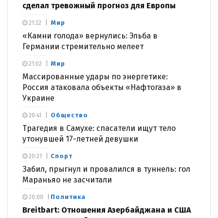
сделал тревожный прогноз для Европы
Мир
21:22
«Камни голода» вернулись: Эльба в
Германии стремительно мелеет
Мир
21:02
Массированные удары по энергетике:
Россия атаковала объекты «Нафтогаза» в
Украине
Общество
20:41
Трагедия в Самухе: спасатели ищут тело
утонувшей 17-летней девушки
Спорт
20:21
Забил, прыгнул и провалился в туннель: гол
Мараньяо не засчитали
Политика
20:00
Breitbart: Отношения Азербайджана и США