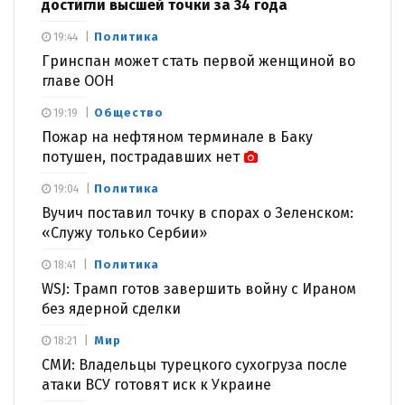
достигли высшей точки за 34 года
Политика
19:44
Гринспан может стать первой женщиной во
главе ООН
Общество
19:19
Пожар на нефтяном терминале в Баку
потушен, пострадавших нет
Политика
19:04
Вучич поставил точку в спорах о Зеленском:
«Служу только Сербии»
Политика
18:41
WSJ: Трамп готов завершить войну с Ираном
без ядерной сделки
Мир
18:21
СМИ: Владельцы турецкого сухогруза после
атаки ВСУ готовят иск к Украине