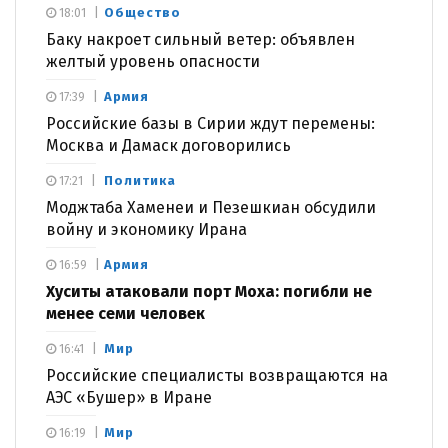
Общество
18:01
Баку накроет сильный ветер: объявлен
желтый уровень опасности
Армия
17:39
Российские базы в Сирии ждут перемены:
Москва и Дамаск договорились
Политика
17:21
Моджтаба Хаменеи и Пезешкиан обсудили
войну и экономику Ирана
Армия
16:59
Хуситы атаковали порт Моха: погибли не
менее семи человек
Мир
16:41
Российские специалисты возвращаются на
АЭС «Бушер» в Иране
Мир
16:19