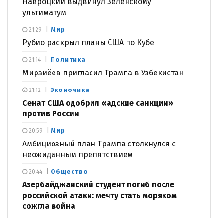
Навроцкий выдвинул Зеленскому
ультиматум
Мир
21:29
Рубио раскрыл планы США по Кубе
Политика
21:14
Мирзиёев пригласил Трампа в Узбекистан
Экономика
21:12
Сенат США одобрил «адские санкции»
против России
Мир
20:59
Амбициозный план Трампа столкнулся с
неожиданным препятствием
Общество
20:44
Азербайджанский студент погиб после
российской атаки: мечту стать моряком
сожгла война