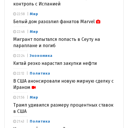
контроль с Испанией
Мир
22:58
Белый дом разозлил фанатов Marvel
Мир
22:46
Мигрант попытался попасть в Сеуту на
параплане и погиб
Экономика
22:24
Китай резко нарастил закупки нефти
Политика
22:12
В США анонсировали новую мирную сделку с
Ираном
Мир
21:56
Трамп удивился размеру процентных ставок
в США
Политика
21:43