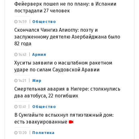
Фейерверк пошел не по плану: в Испании
пострадали 27 человек
Общество
14:59
Скончался Чингиз Алиоглу: поэту и
заслуженному деятелю Азербайджана было
82 года
Армия
14:43
Хуситы заявили о масштабном ракетном
ударе по силам Саудовской Аравии
Мир
14:21
Смертельная авария в Нигере: столкнулись
два автобуса, 22 погибших
Общество
13:41
В Сумгайыте вспыхнул пятиэтажный дом:
есть эвакуированные
Политика
13:20