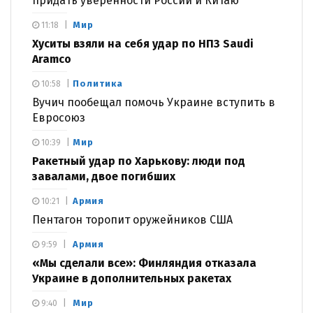
придать уверенности России и Китаю
Мир
11:18
Хуситы взяли на себя удар по НПЗ Saudi
Aramco
Политика
10:58
Вучич пообещал помочь Украине вступить в
Евросоюз
Мир
10:39
Ракетный удар по Харькову: люди под
завалами, двое погибших
Армия
10:21
Пентагон торопит оружейников США
Армия
9:59
«Мы сделали все»: Финляндия отказала
Украине в дополнительных ракетах
Мир
9:40