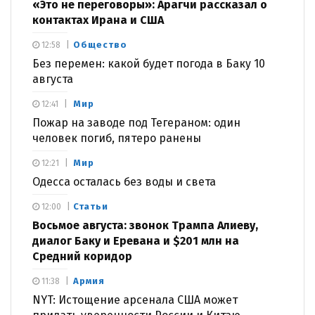
«Это не переговоры»: Арагчи рассказал о
контактах Ирана и США
Общество
12:58
Без перемен: какой будет погода в Баку 10
августа
Мир
12:41
Пожар на заводе под Тегераном: один
человек погиб, пятеро ранены
Мир
12:21
Одесса осталась без воды и света
Статьи
12:00
Восьмое августа: звонок Трампа Алиеву,
диалог Баку и Еревана и $201 млн на
Средний коридор
Армия
11:38
NYT: Истощение арсенала США может