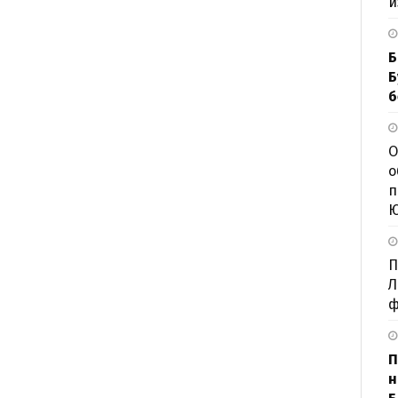
и
Б
Б
б
О
о
п
П
Л
ф
П
н