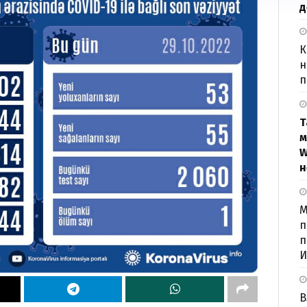
д
К
н
п
Т
м
W
н
М
п
п
И
В