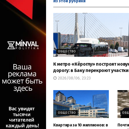
Из этой
рубрики
ОБЩЕСТВО
К метро «Кёроглу» построят нову
дорогу: в Баку перекроют участки
2026/08/06, 23:23
ОБЩЕСТВО
ОБЩ
Квартира за 10 миллионов: в
Почти