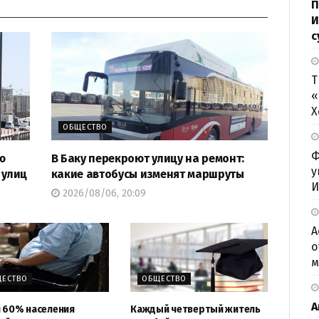
П
И
с
Т
«
Х
ОБЩЕСТВО
Ф
ю
В Баку перекроют улицу на ремонт:
у
 улиц
какие автобусы изменят маршруты
И
2026/08/06, 20:09
А
о
м
ЕСТВО
ОБЩЕСТВО
А
 60% населения
Каждый четвертый житель