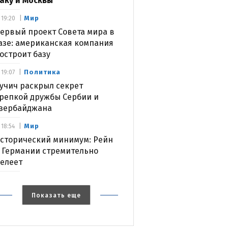
аку и Москвы
Мир
19:20
ервый проект Совета мира в
азе: американская компания
остроит базу
Политика
19:07
учич раскрыл секрет
репкой дружбы Сербии и
зербайджана
Мир
18:54
сторический минимум: Рейн
 Германии стремительно
елеет
Показать еще