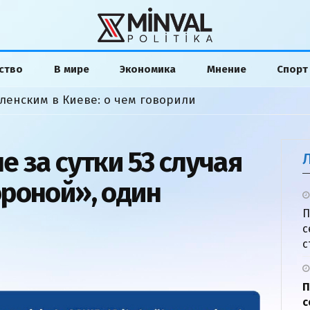
ство
В мире
Экономика
Мнение
Спорт
ленским в Киеве: о чем говорили
 за сутки 53 случая
роной», один
П
с
с
П
с