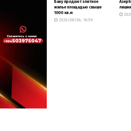
Баку продают элитное
Азерб
жилье площадью свыше
лишни
1000 кв.м
202
2026/08/06, 16:59