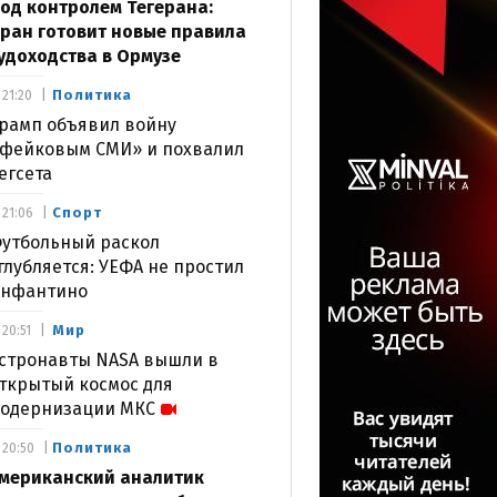
од контролем Тегерана:
ран готовит новые правила
удоходства в Ормузе
Политика
21:20
рамп объявил войну
фейковым СМИ» и похвалил
егсета
Спорт
21:06
утбольный раскол
глубляется: УЕФА не простил
нфантино
Мир
20:51
стронавты NASA вышли в
ткрытый космос для
одернизации МКС
Политика
20:50
мериканский аналитик