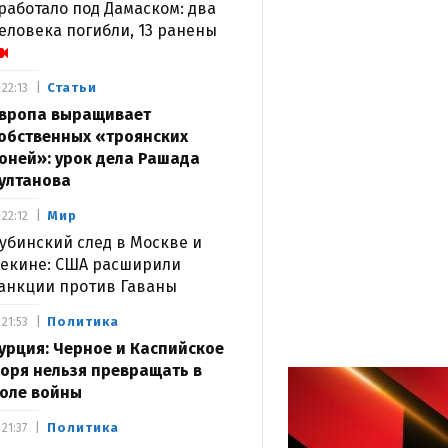
работало под Дамаском: два
еловека погибли, 13 ранены
Статьи
22:13
вропа выращивает
обственных «троянских
оней»: урок дела Рашада
ултанова
Мир
22:12
убинский след в Москве и
екине: США расширили
анкции против Гаваны
Политика
21:53
урция: Черное и Каспийское
оря нельзя превращать в
оле войны
Политика
21:37