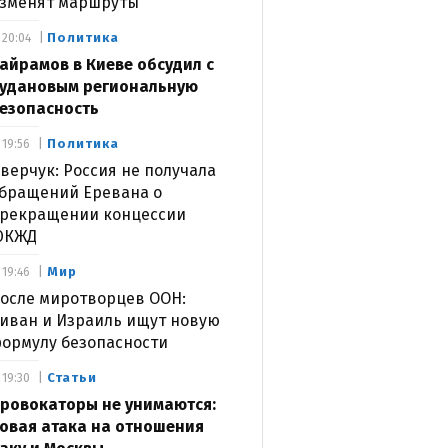
зменят маршруты
Политика
20:04
айрамов в Киеве обсудил с
удановым региональную
езопасность
Политика
19:56
верчук: Россия не получала
бращений Еревана о
рекращении концессии
ЮКЖД
Мир
19:46
осле миротворцев ООН:
иван и Израиль ищут новую
ормулу безопасности
Статьи
19:30
ровокаторы не унимаются:
овая атака на отношения