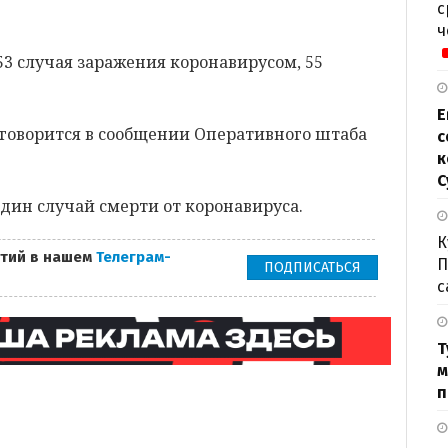
с
ч
3 случая заражения коронавирусом, 55
Е
м говорится в сообщении Оперативного штаба
с
к
С
дин случай смерти от коронавируса.
К
тий в нашем
Телеграм-
П
ПОДПИСАТЬСЯ
с
Т
м
п