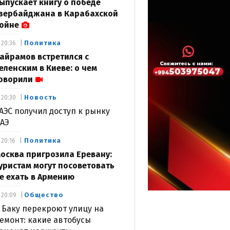
ыпускает книгу о победе
зербайджана в Карабахской
ойне
Политика
20:36
айрамов встретился с
еленским в Киеве: о чем
оворили
Новость
20:30
АЭС получил доступ к рынку
АЭ
Политика
20:16
осква пригрозила Еревану:
уристам могут посоветовать
е ехать в Армению
Общество
20:09
 Баку перекроют улицу на
емонт: какие автобусы