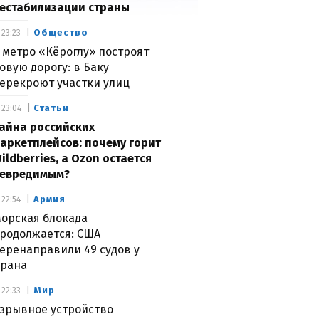
естабилизации страны
Общество
23:23
 метро «Кёроглу» построят
овую дорогу: в Баку
ерекроют участки улиц
Статьи
23:04
айна российских
аркетплейсов: почему горит
ildberries, а Ozon остается
евредимым?
Армия
22:54
орская блокада
родолжается: США
еренаправили 49 судов у
рана
Мир
22:33
зрывное устройство