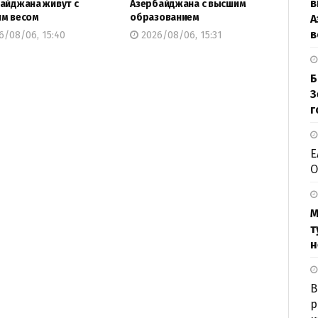
в
айджана живут с
Азербайджана с высшим
м весом
образованием
А
в
6/08/06, 15:40
2026/08/06, 15:31
Б
З
г
Е
О
М
т
н
В
р