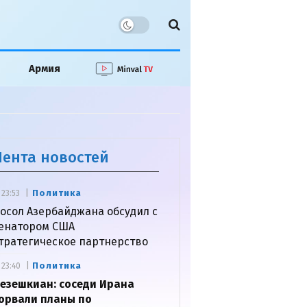
Армия
Лента новостей
Политика
23:53
осол Азербайджана обсудил с
енатором США
тратегическое партнерство
Политика
23:40
езешкиан: соседи Ирана
орвали планы по