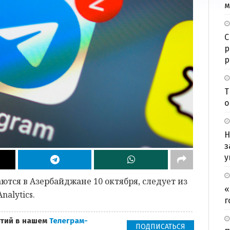
м
С
р
р
Т
о
Н
з
у
ются в Азербайджане 10 октября, следует из
«
nalytics.
г
тий в нашем
Телеграм-
ПОДПИСАТЬСЯ