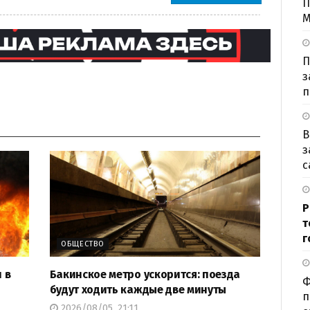
П
М
П
з
п
В
з
с
Р
т
г
ОБЩЕСТВО
 в
Бакинское метро ускорится: поезда
Ф
будут ходить каждые две минуты
п
2026/08/05, 21:11