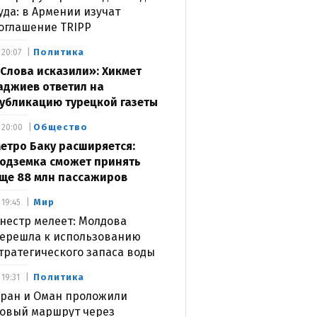
уда: в Армении изучат
оглашение TRIPP
Политика
20:07
Слова исказили»: Хикмет
аджиев ответил на
убликацию турецкой газеты
Общество
20:00
етро Баку расширяется:
одземка сможет принять
ще 88 млн пассажиров
Мир
19:45
нестр мелеет: Молдова
ерешла к использованию
тратегического запаса воды
Политика
19:31
ран и Оман проложили
овый маршрут через