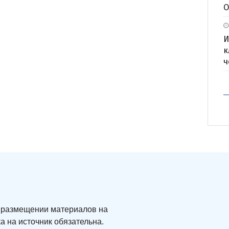
О
И
к
ч
ри размещении материалов на
а на источник обязательна.