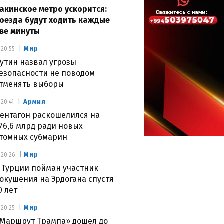
акинское метро ускорится:
оезда будут ходить каждые
ве минуты
Мир
20:55
утин назвал угрозы
езопасности не поводом
тменять выборы
Армия
20:41
ентагон раскошелился на
76,6 млрд ради новых
томных субмарин
Мир
20:26
 Турции пойман участник
окушения на Эрдогана спустя
0 лет
Мир
20:25
Маршрут Трампа» дошел до