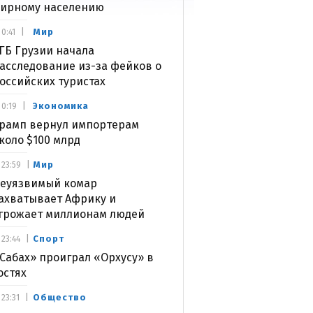
ирному населению
Мир
0:41
ГБ Грузии начала
асследование из-за фейков о
оссийских туристах
Экономика
0:19
рамп вернул импортерам
коло $100 млрд
Мир
23:59
еуязвимый комар
ахватывает Африку и
грожает миллионам людей
Спорт
23:44
Сабах» проиграл «Орхусу» в
остях
Общество
23:31