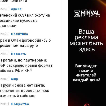
воей политики
Армия
22:13
еленский объявил охоту на
оссийские пусковые
становки
Политика
21:52
ран и Оман договорились о
ременном маршруте
Новость
21:34
 врагами, но партнерами:
БР раскрыло новый формат
аботы с РФ и КНР
Мир
21:16
 Грузии снова нет света:
тключения проверяют как
озможный саботаж
Общество
21:11