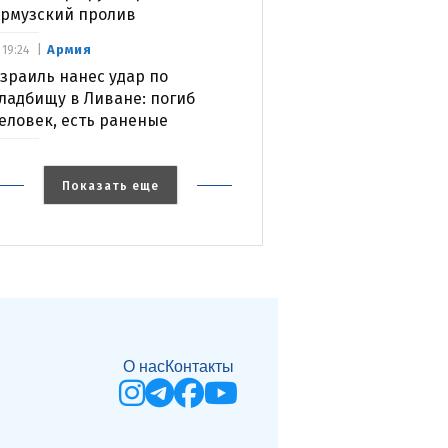
рмузский пролив
Армия
19:24
зраиль нанес удар по
ладбищу в Ливане: погиб
еловек, есть раненые
Показать еще
О нас
Контакты