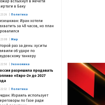
ожар вспыхнул в мечети
иртаги в Баку
Политика
23:26
езешкиан: Иран хотели
ахватить за 48 часов, но план
ровалился
Мир
23:08
торой раз за день: хуситы
аявили об ударе по
аудовскому танкеру
Экономика
22:50
оссия разрешила продавать
опливо «Евро-2» до 2027
ода
Политика
22:32
идан: Израиль использует
ереговоры по Газе ради