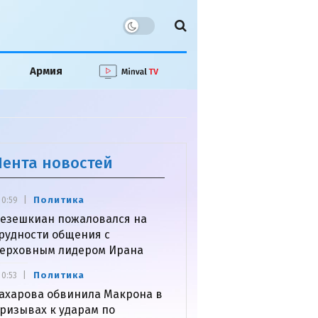
Армия
Лента новостей
Политика
0:59
езешкиан пожаловался на
рудности общения с
ерховным лидером Ирана
Политика
0:53
ахарова обвинила Макрона в
ризывах к ударам по