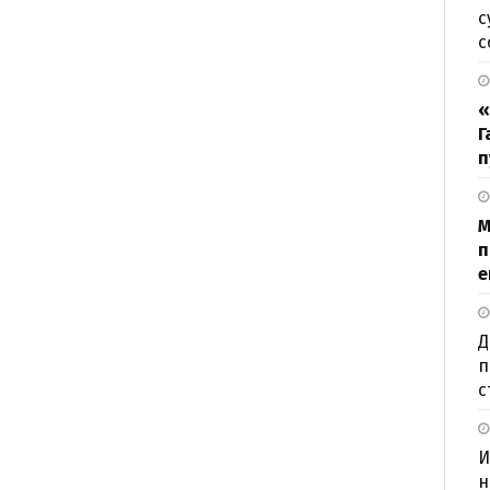
с
с
«
Г
п
М
п
е
Д
п
с
И
н