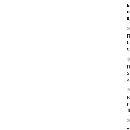
Б
п
д
П
б
о
П
$
а
В
п
1
«