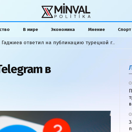
ство
В мире
Экономика
Мнение
Спорт
«Слова исказили»: Хикмет Гаджиев ответил на публикацию турецкой газеты
Telegram в
П
т
в
З
п