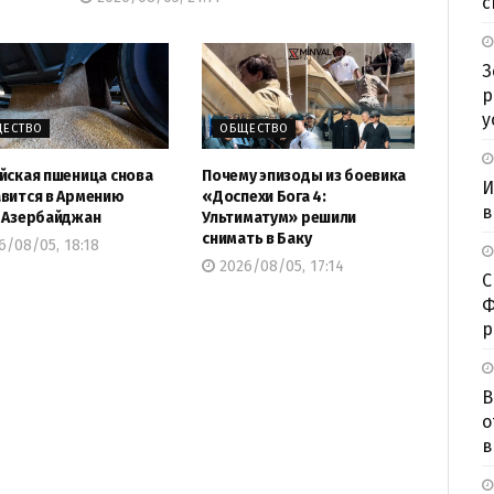
с
З
р
у
ЕСТВО
ОБЩЕСТВО
йская пшеница снова
Почему эпизоды из боевика
И
вится в Армению
«Доспехи Бога 4:
в
 Азербайджан
Ультиматум» решили
снимать в Баку
/08/05, 18:18
2026/08/05, 17:14
С
Ф
р
В
о
в