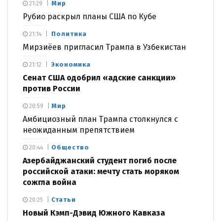
Мир
21:29
Рубио раскрыл планы США по Кубе
Политика
21:14
Мирзиёев пригласил Трампа в Узбекистан
Экономика
21:12
Сенат США одобрил «адские санкции»
против России
Мир
20:59
Амбициозный план Трампа столкнулся с
неожиданным препятствием
Общество
20:44
Азербайджанский студент погиб после
российской атаки: мечту стать моряком
сожгла война
Статьи
20:25
Новый Кэмп-Дэвид Южного Кавказа