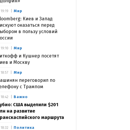
Долфин»
Мир
19:19
loomberg: Киев и Запад
искуют оказаться перед
ыбором в пользу условий
оссии
Мир
19:10
иткофф и Кушнер посетят
иев и Москву
Мир
18:57
ашинян переговорил по
елефону с Трампом
Важно
18:42
убио: США выделили $201
лн на развитие
ранскаспийского маршрута
Политика
18:32