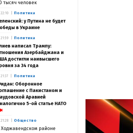
0 тысяч человек
Политика
22:10
еленский: у Путина не будет
обеды в Украине
Политика
21:59
лиев написал Трампу:
тношения Азербайджана и
ША достигли наивысшего
ровня за 34 года
Политика
21:37
идан: Оборонное
оглашение с Пакистаном и
аудовской Аравией
налогично 5-ой статье НАТО
Общество
21:28
 Ходжавендском районе