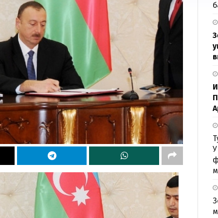
б
З
у
в
И
П
А
Т
У
ф
м
З
м