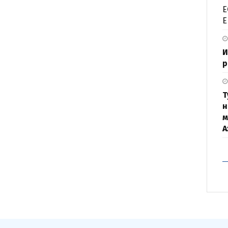
Е
Е
И
р
Т
н
м
А