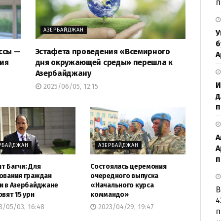
п
АЗЕРБАЙДЖАН
У
б
ссы —
Эстафета проведения «Всемирного
А
тия
дня окружающей среды» перешла к
Азербайджану
И
2025/06/05, 12:15
д
п
А
РБАЙДЖАН
АЗЕРБАЙДЖАН
А
п
т Багчи: Для
Состоялась церемония
ования граждан
очередного выпуска
и в Азербайджане
«Начального курса
В
овят 15 урн
коммандо»
4
/05/03, 16:48
2023/04/29, 19:47
п