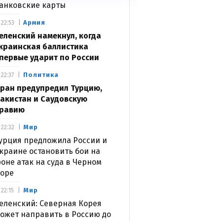
анковские карты
Армия
22:53
еленский намекнул, когда
краинская баллистика
первые ударит по России
Политика
22:37
ран предупредил Турцию,
акистан и Саудовскую
равию
Мир
22:32
урция предложила России и
краине остановить бои на
оне атак на суда в Черном
оре
Мир
22:15
еленский: Северная Корея
ожет направить в Россию до