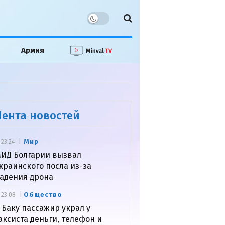
Армия
Лента новостей
Мир
23:24
ИД Болгарии вызвал
краинского посла из-за
адения дрона
Общество
23:08
 Баку пассажир украл у
аксиста деньги, телефон и