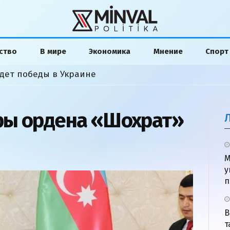
ство
В мире
Экономика
Мнение
Спорт
удет победы в Украине
ры ордена «Шохрат»
М
у
п
В
т