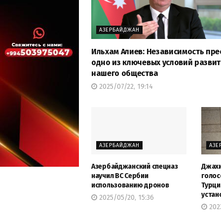
АЗЕРБАЙДЖАН
Ильхам Алиев: Независимость пре
одно из ключевых условий разви
нашего общества
2025/07/22, 19:14
АЗЕРБАЙДЖАН
АЗЕ
Азербайджанский спецназ
Джахи
научил ВС Сербии
голос
использованию дронов
Турци
устан
2025/05/20, 15:36
2023