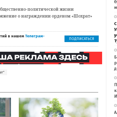
б
м
в общественно-политической жизни
ряжение о награждении орденом «Шохрат»
С
У
у
тий в нашем
Телеграм-
ПОДПИСАТЬСЯ
Т
Б
р
д
ат"
П
к
И
А