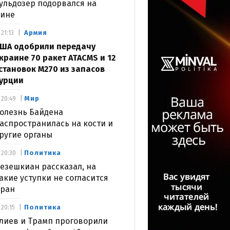
ульдозер подорвался на
ине
Армия
21:13
ША одобрили передачу
краине 70 ракет ATACMS и 12
становок M270 из запасов
урции
Мир
20:49
олезнь Байдена
аспространилась на кости и
ругие органы
Политика
20:30
езешкиан рассказал, на
акие уступки не согласится
ран
Политика
20:15
лиев и Трамп проговорили