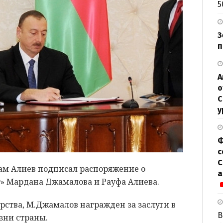
5
З
п
А
о
С
у
Ф
с
С
ам Алиев подписал распоряжение о
а
» Мардана Джамалова и Рауфа Алиева.
арства, М.Джамалов награжден за заслуги в
В
зни страны.