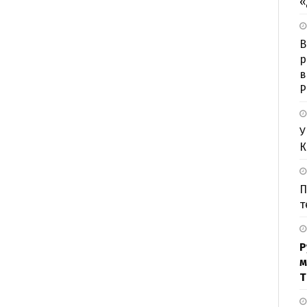
«
B
р
в
Р
У
К
П
т
Р
м
Т