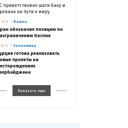
С приветствовал шаги Баку и
ревана на пути к миру
Важно
18:26
ран обозначил позицию по
азграничению Каспия
Экономика
18:12
урция готова реализовать
овые проекты на
есторождениях
зербайджана
Показать еще