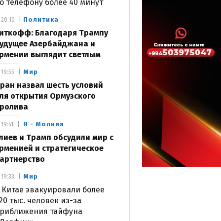
о телефону более 40 минут
Политика
20:10
иткофф: Благодаря Трампу
удущее Азербайджана и
рмении выглядит светлым
Мир
19:55
ран назвал шесть условий
ля открытия Ормузского
ролива
Я - Молния
19:41
лиев и Трамп обсудили мир с
рменией и стратегическое
артнерство
Мир
19:33
 Китае эвакуировали более
20 тыс. человек из-за
риближения тайфуна