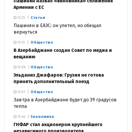
Пашинян назвал «виновника» сближения
Армении с ЕС
Статьи
13:25
Пашинян в ЕАЭС: он улетел, но обещал
вернуться
Общество
13:13
В Азербайджане создан Совет по медиа и
вещанию
Общество
13:09
Эльданиз Джафаров: Грузия не готова
принять дополнительный поезд
Общество
13:01
Завтра в Азербайджане будет до 39 градусов
тепла
Экономика
12:46
ГНФАР стал акционером крупнейшего
независимого производителя