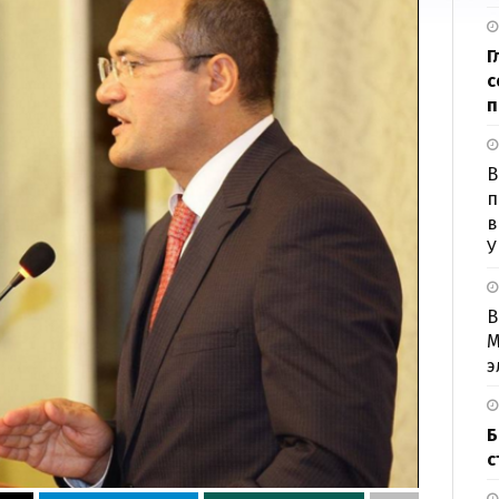
Г
с
п
B
п
в
У
В
М
э
Б
с