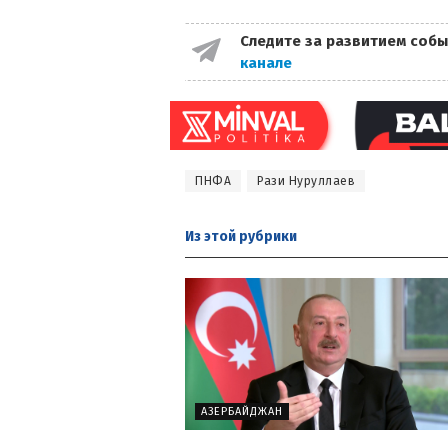
Следите за развитием собы
канале
ПНФА
Рази Нуруллаев
Из этой
рубрики
АЗЕРБАЙДЖАН