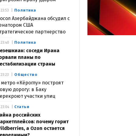
Политика
23:53
осол Азербайджана обсудил с
енатором США
тратегическое партнерство
Политика
23:40
езешкиан: соседи Ирана
орвали планы по
естабилизации страны
Общество
23:23
 метро «Кёроглу» построят
овую дорогу: в Баку
ерекроют участки улиц
Статьи
23:04
айна российских
аркетплейсов: почему горит
ildberries, а Ozon остается
евредимым?