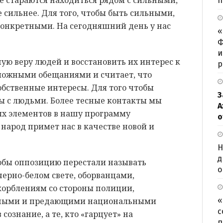
е стараются находиться рядом с сильными,
п
е сильнее. Для того, чтобы быть сильными,
онкретными. На сегодняшний день у нас
«
Ф
и
ную веру людей и восстановить их интерес к
р
 ложными обещаниями и считает, что
обственные интересы. Для того чтобы
З
ры с людьми. Более тесные контакты мы
А
ых элементов в нашу программу
о
 народ примет нас в качестве новой и
Н
д
чтобы оппозицию перестали называть
о
ерно-белом свете, оборванцами,
орблениям со стороны полиции,
«
нными и предающими национальными
с
сознание, а те, кто «гарцует» на
п