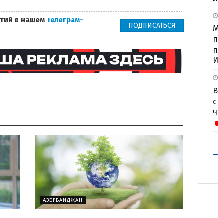
тий в нашем
Телеграм-
ПОДПИСАТЬСЯ
М
п
п
И
В
с
ч
АЗЕРБАЙДЖАН