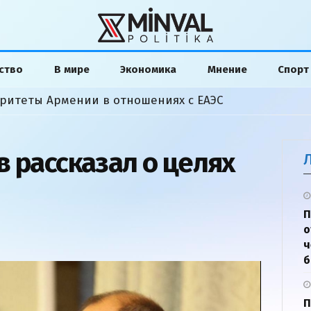
ство
В мире
Экономика
Мнение
Спорт
ритеты Армении в отношениях с ЕАЭС
 рассказал о целях
П
о
ч
б
П