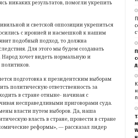
ясь никаких результатов, помогли укрепить
П
 цивильной и светской оппозиции укрепиться
с
с
носились с иронией и насмешкой к нашим
оявит подобный подход, то должна
ледствия. Для этого мы будем создавать
П
. Народ хочет видеть нормальную и
с
 политиков.
д
яется подготовка к президентским выборам
К
ить политическую ответственность за
н
ходить в стране отныне- начиная с
п
чивая несправедливыми приговорами суда.
мены власти путем выборов. Да, наша
Т
тическую власть в стране, провести в стране
м
номические реформы», — рассказал лидер
W
н