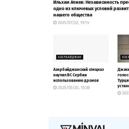
Ильхам Алиев: Независимость пре
одно из ключевых условий разви
нашего общества
2025/07/22, 19:14
АЗЕРБАЙДЖАН
АЗЕ
Азербайджанский спецназ
Джахи
научил ВС Сербии
голос
использованию дронов
Турци
устан
2025/05/20, 15:36
2023