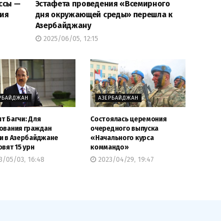
ссы —
Эстафета проведения «Всемирного
тия
дня окружающей среды» перешла к
Азербайджану
2025/06/05, 12:15
РБАЙДЖАН
АЗЕРБАЙДЖАН
т Багчи: Для
Состоялась церемония
ования граждан
очередного выпуска
и в Азербайджане
«Начального курса
овят 15 урн
коммандо»
/05/03, 16:48
2023/04/29, 19:47