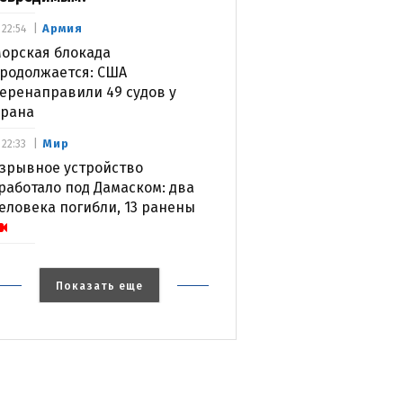
Армия
22:54
орская блокада
родолжается: США
еренаправили 49 судов у
рана
Мир
22:33
зрывное устройство
работало под Дамаском: два
еловека погибли, 13 ранены
Показать еще