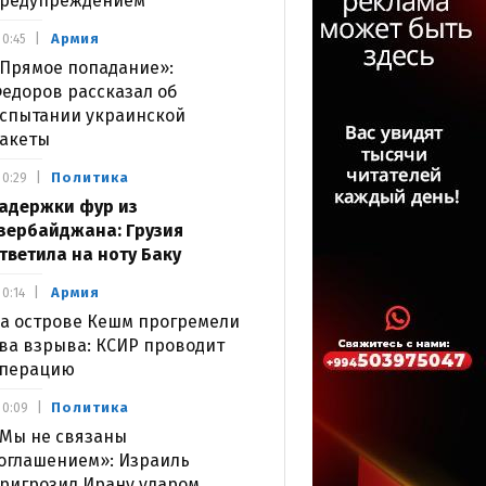
редупреждением
Армия
0:45
Прямое попадание»:
едоров рассказал об
спытании украинской
акеты
Политика
0:29
адержки фур из
зербайджана: Грузия
тветила на ноту Баку
Армия
0:14
а острове Кешм прогремели
ва взрыва: КСИР проводит
перацию
Политика
0:09
Мы не связаны
оглашением»: Израиль
ригрозил Ирану ударом