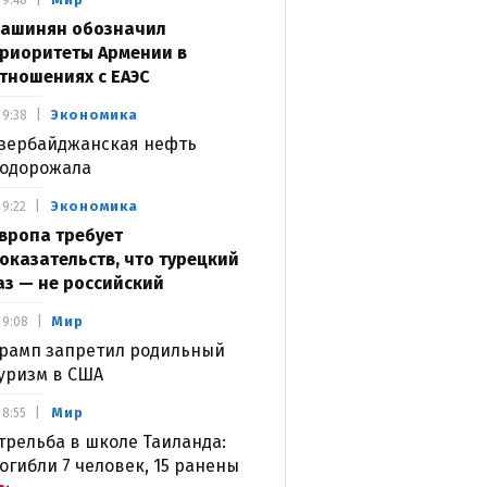
9:48
ашинян обозначил
риоритеты Армении в
тношениях с ЕАЭС
Экономика
9:38
зербайджанская нефть
одорожала
Экономика
9:22
вропа требует
оказательств, что турецкий
аз — не российский
Мир
9:08
рамп запретил родильный
уризм в США
Мир
8:55
трельба в школе Таиланда:
огибли 7 человек, 15 ранены