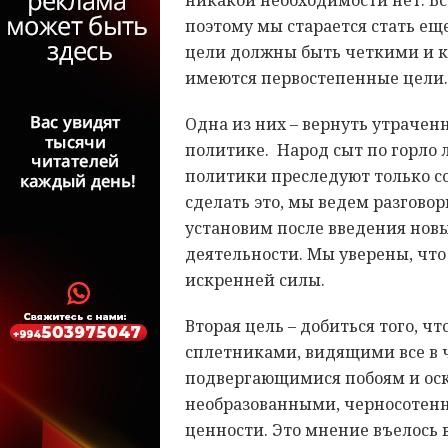
никакой необходимости нет. Вс
поэтому мы старается стать ещ
цели должны быть четкими и к
имеются первостепенные цели.
Одна из них – вернуть утрачен
политике. Народ сыт по горло
политики преследуют только с
сделать это, мы ведем разгово
установим после введения нов
деятельности. Мы уверены, что
искренней силы.
Вторая цель – добиться того, 
сплетниками, видящими все в ч
подвергающимися побоям и оск
необразованными, черносоте
ценности. Это мнение въелось в 