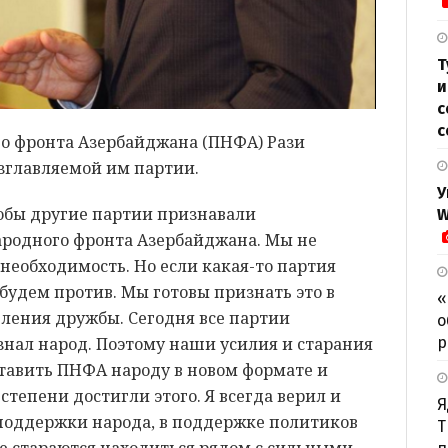
Т
и
с
с
о фронта Азербайджана (ПНФА) Рази
озглавляемой им партии.
У
тобы другие партии признавали
W
родного фронта Азербайджана. Мы не
я необходимость. Но если какая-то партия
 будем против. Мы готовы признать это в
«
ления дружбы. Сегодня все партии
о
р
знал народ. Поэтому наши усилия и старания
ставить ПНФА народу в новом формате и
степени достигли этого. Я всегда верил и
Я
 поддержки народа, в поддержке политиков
Т