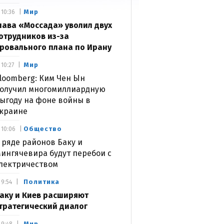
Мир
10:36
лава «Моссада» уволил двух
отрудников из-за
ровального плана по Ирану
Мир
10:27
loomberg: Ким Чен Ын
олучил многомиллиардную
ыгоду на фоне войны в
краине
Общество
10:06
 ряде районов Баку и
ингячевира будут перебои с
лектричеством
Политика
9:54
аку и Киев расширяют
тратегический диалог
Мир