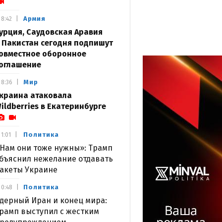
Армия
8:42
урция, Саудовская Аравия
 Пакистан сегодня подпишут
овместное оборонное
оглашение
Мир
8:36
краина атаковала
ildberries в Екатеринбурге
Политика
1:01
Нам они тоже нужны»: Трамп
бъяснил нежелание отдавать
акеты Украине
Политика
0:48
дерный Иран и конец мира:
рамп выступил с жестким