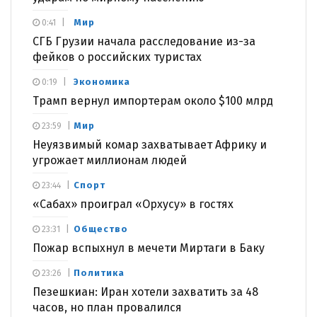
Мир
0:41
СГБ Грузии начала расследование из-за
фейков о российских туристах
Экономика
0:19
Трамп вернул импортерам около $100 млрд
Мир
23:59
Неуязвимый комар захватывает Африку и
угрожает миллионам людей
Спорт
23:44
«Сабах» проиграл «Орхусу» в гостях
Общество
23:31
Пожар вспыхнул в мечети Миртаги в Баку
Политика
23:26
Пезешкиан: Иран хотели захватить за 48
часов, но план провалился