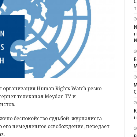
С
т
И
п
И
Б
M
М
организация Human Rights Watch резко
С
тернет телеканал Meydan TV и
истов.
К
н
жено беспокойство судьбой журналиста
о его немедленное освобождение, передает
z.
В