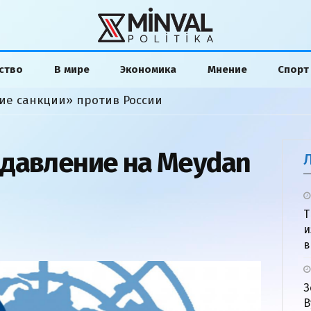
ство
В мире
Экономика
Мнение
Спорт
ие санкции» против России
давление на Meydan
Т
и
в
З
В