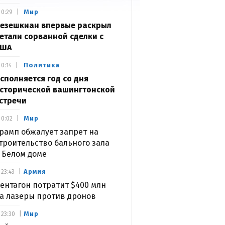
Мир
0:29
езешкиан впервые раскрыл
етали сорванной сделки с
США
Политика
0:14
сполняется год со дня
сторической вашингтонской
стречи
Мир
0:02
рамп обжалует запрет на
троительство бального зала
 Белом доме
Армия
23:43
ентагон потратит $400 млн
а лазеры против дронов
Мир
23:30