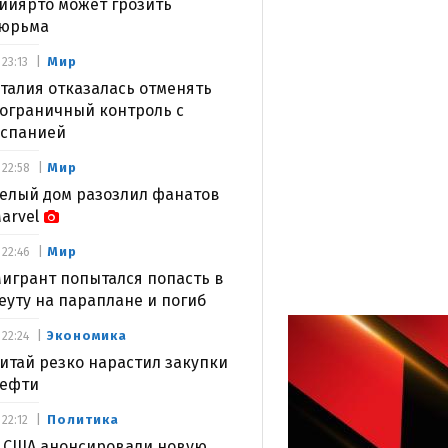
ийярто может грозить
юрьма
Мир
23:13
талия отказалась отменять
ограничный контроль с
спанией
Мир
22:58
елый дом разозлил фанатов
arvel
Мир
22:46
игрант попытался попасть в
еуту на параплане и погиб
Экономика
22:24
итай резко нарастил закупки
ефти
Политика
22:12
 США анонсировали новую