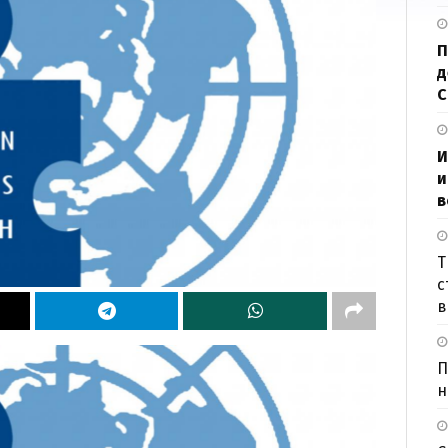
П
д
И
и
в
Т
с
в
П
н