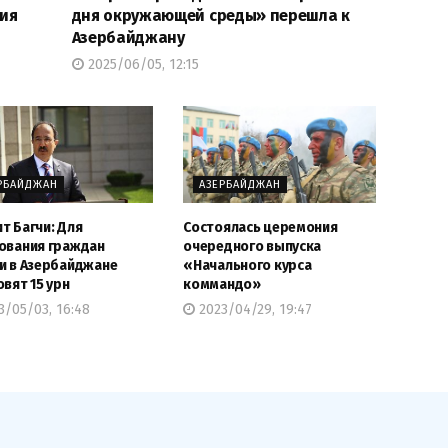
тия
дня окружающей среды» перешла к
Азербайджану
2025/06/05, 12:15
РБАЙДЖАН
АЗЕРБАЙДЖАН
т Багчи: Для
Состоялась церемония
ования граждан
очередного выпуска
и в Азербайджане
«Начального курса
овят 15 урн
коммандо»
/05/03, 16:48
2023/04/29, 19:47