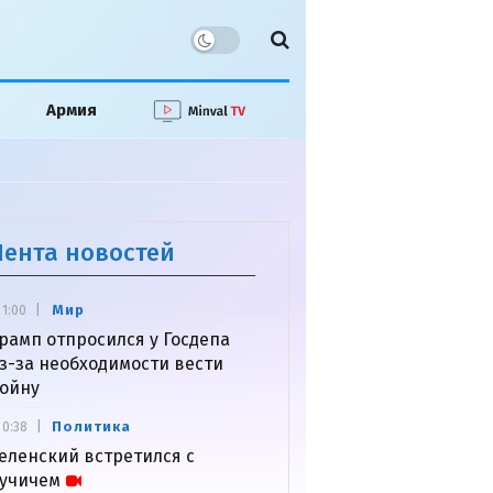
Армия
Лента новостей
Мир
1:00
рамп отпросился у Госдепа
з-за необходимости вести
ойну
Политика
0:38
еленский встретился с
учичем