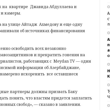
ск на квартире Джавида Абдуллаева и
 и камеры.
А
с
а на улице Айтадж Ахмедову и еще одну
п
рашивали об источниках финансирования
А
п
енно освободить всех незаконно
а
равозащитников и прекратить гонения на
с
урналистов, работающих с Meydan TV — один
висимой информации об Азербайджане,
Н
 намерено искоренить все оставшиеся
К
дные партнеры должны призвать Баку
Т
Ч
дать понять, что властям придется заплатить
новных свобод», — сказано в заявлении.