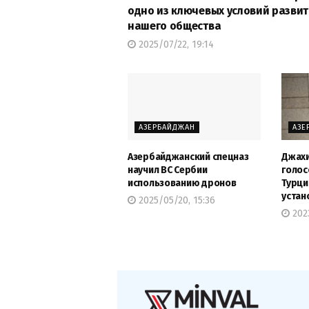
одно из ключевых условий разви
нашего общества
2025/07/22, 19:14
АЗЕРБАЙДЖАН
АЗЕ
Азербайджанский спецназ
Джахи
научил ВС Сербии
голос
использованию дронов
Турци
устан
2025/05/20, 15:36
2023