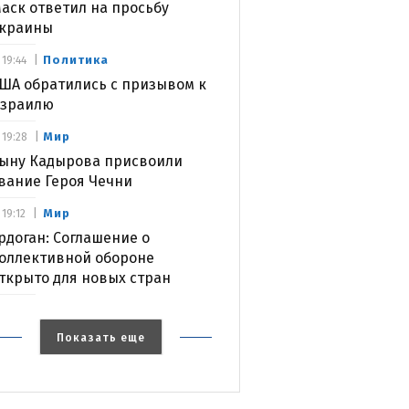
аск ответил на просьбу
краины
Политика
19:44
ША обратились с призывом к
зраилю
Мир
19:28
ыну Кадырова присвоили
вание Героя Чечни
Мир
19:12
рдоган: Соглашение о
оллективной обороне
ткрыто для новых стран
Показать еще