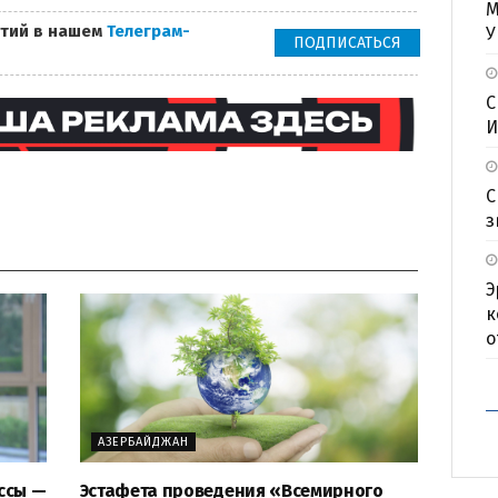
М
тий в нашем
Телеграм-
У
ПОДПИСАТЬСЯ
С
И
С
з
Э
к
о
АЗЕРБАЙДЖАН
ссы —
Эстафета проведения «Всемирного