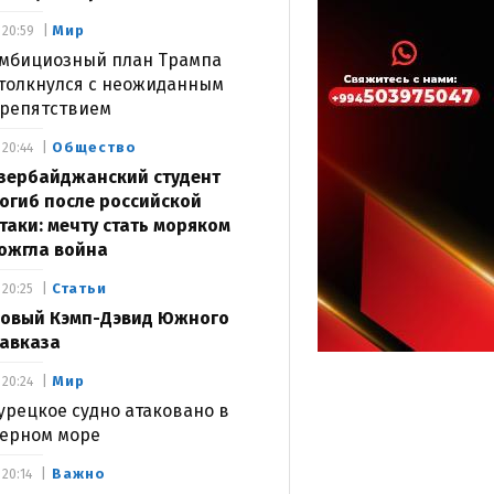
Мир
20:59
мбициозный план Трампа
толкнулся с неожиданным
репятствием
Общество
20:44
зербайджанский студент
огиб после российской
таки: мечту стать моряком
ожгла война
Статьи
20:25
овый Кэмп-Дэвид Южного
авказа
Мир
20:24
урецкое судно атаковано в
ерном море
Важно
20:14