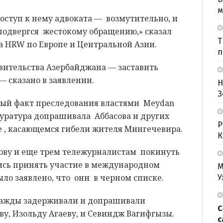
м
оступ к нему адвоката — возмутительно, и
 подвергся жестокому обращению,» сказал
Т
 HRW по Европе и Центральной Азии.
п
авительства Азербайджана — заставить
 сказано в заявлении.
Н
З
нный факт преследования властями Meydan
окуратура допрашивала Аббасова и других
Р
е , касающемся гибели жителя Мингечевира.
К
сову и еще трем тележурналистам покинуть
ись принять участие в международном
М
ло заявлено, что они в черном списке.
У
важды задерживали и допрашивали
С
у, Изольду Агаеву, и Севиндж Вагифгызы.
с