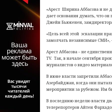
«Арест Ширина Аббасова и не д
дает основания думать, что он
Джейн Бьюкенен, замдиректора
«Цель всей этой эскалации пр
замолчать независимые СМИ», —
Арест Аббасова – не единстве
TV. Так, в начале сентября пр
журналистов о видео материал
В июне власти запретили Абба
Азербайджан, когда они пытал
мероприятии за рубежом. Им бы
В последнюю неделю власти д
телерепортеров Айтен Фархадов