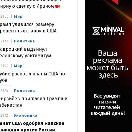
ирную сделку с Ираном
Мир
21:56
рамп удивился размеру
роцентных ставок в США
Политика
21:43
авроцкий выдвинул
еленскому ультиматум
Мир
21:29
убио раскрыл планы США по
убе
Политика
21:14
ирзиёев пригласил Трампа в
збекистан
Экономика
21:12
енат США одобрил «адские
анкции» против России