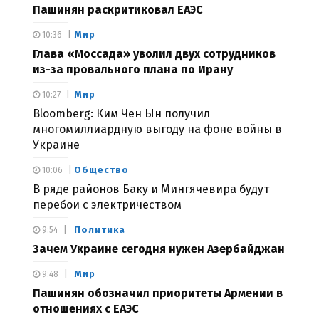
Пашинян раскритиковал ЕАЭС
Мир
10:36
Глава «Моссада» уволил двух сотрудников
из-за провального плана по Ирану
Мир
10:27
Bloomberg: Ким Чен Ын получил
многомиллиардную выгоду на фоне войны в
Украине
Общество
10:06
В ряде районов Баку и Мингячевира будут
перебои с электричеством
Политика
9:54
Зачем Украине сегодня нужен Азербайджан
Мир
9:48
Пашинян обозначил приоритеты Армении в
отношениях с ЕАЭС