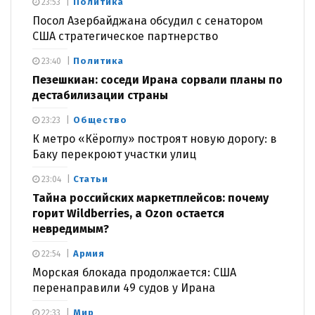
Политика
23:53
Посол Азербайджана обсудил с сенатором
США стратегическое партнерство
Политика
23:40
Пезешкиан: соседи Ирана сорвали планы по
дестабилизации страны
Общество
23:23
К метро «Кёроглу» построят новую дорогу: в
Баку перекроют участки улиц
Статьи
23:04
Тайна российских маркетплейсов: почему
горит Wildberries, а Ozon остается
невредимым?
Армия
22:54
Морская блокада продолжается: США
перенаправили 49 судов у Ирана
Мир
22:33