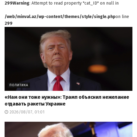
299
Warning
: Attempt to read property "cat_ID" on null in
/web/minval.az/wp-content/themes/style/single.php
on line
299
ПОЛИТИКА
«Нам они тоже нужны»: Трамп объяснил нежелание
отдавать ракеты Украине
2026/08/07, 01:01