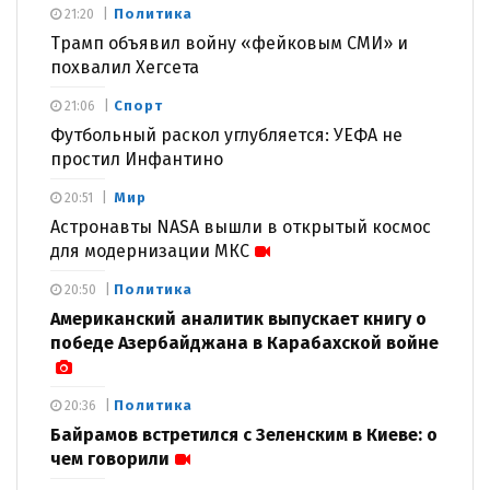
Политика
21:20
Трамп объявил войну «фейковым СМИ» и
похвалил Хегсета
Спорт
21:06
Футбольный раскол углубляется: УЕФА не
простил Инфантино
Мир
20:51
Астронавты NASA вышли в открытый космос
для модернизации МКС
Политика
20:50
Американский аналитик выпускает книгу о
победе Азербайджана в Карабахской войне
Политика
20:36
Байрамов встретился с Зеленским в Киеве: о
чем говорили