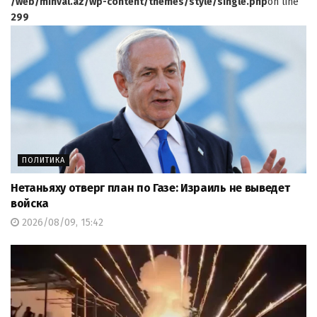
/web/minval.az/wp-content/themes/style/single.php
on line
299
ПОЛИТИКА
Нетаньяху отверг план по Газе: Израиль не выведет
войска
2026/08/09, 15:42