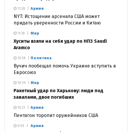
Армия
11:38
NYT: Истощение арсенала США может
придать уверенности России и Китаю
Мир
11:18
Хуситы взяли на себя удар по НПЗ Saudi
Aramco
Политика
10:58
Вучич пообещал помочь Украине вступить в
Евросоюз
Мир
10:39
Ракетный удар по Харькову: люди под
завалами, двое погибших
Армия
10:21
Пентагон торопит оружейников США
Армия
9:59