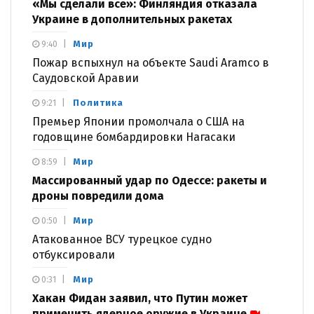
«Мы сделали все»: Финляндия отказала
Украине в дополнительных ракетах
Мир
9:40
Пожар вспыхнул на объекте Saudi Aramco в
Саудовской Аравии
Политика
9:21
Премьер Японии промолчала о США на
годовщине бомбардировки Нагасаки
Мир
8:59
Массированный удар по Одессе: ракеты и
дроны повредили дома
Мир
0:50
Атакованное ВСУ турецкое судно
отбуксировали
Мир
0:31
Хакан Фидан заявил, что Путин может
применить ядерное оружие в Украине