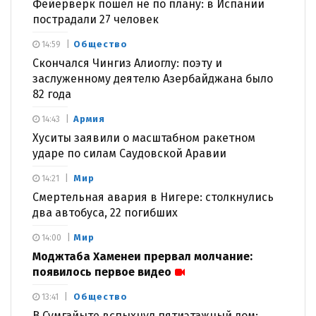
Фейерверк пошел не по плану: в Испании
пострадали 27 человек
Общество
14:59
Скончался Чингиз Алиоглу: поэту и
заслуженному деятелю Азербайджана было
82 года
Армия
14:43
Хуситы заявили о масштабном ракетном
ударе по силам Саудовской Аравии
Мир
14:21
Смертельная авария в Нигере: столкнулись
два автобуса, 22 погибших
Мир
14:00
Моджтаба Хаменеи прервал молчание:
появилось первое видео
Общество
13:41
В Сумгайыте вспыхнул пятиэтажный дом: