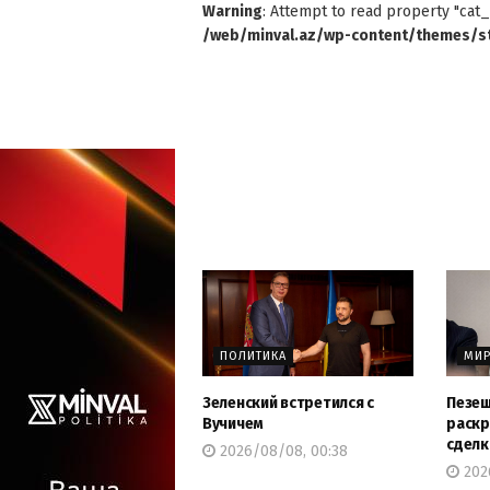
Warning
: Attempt to read property "cat_
/web/minval.az/wp-content/themes/st
ПОЛИТИКА
МИ
Зеленский встретился с
Пезеш
Вучичем
раскр
сделк
2026/08/08, 00:38
202