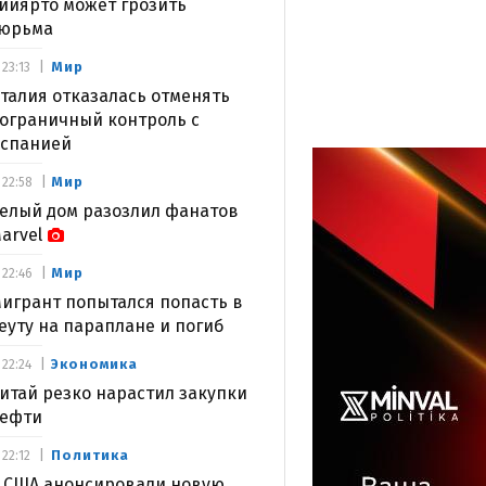
ийярто может грозить
юрьма
Мир
23:13
талия отказалась отменять
ограничный контроль с
спанией
Мир
22:58
елый дом разозлил фанатов
arvel
Мир
22:46
игрант попытался попасть в
еуту на параплане и погиб
Экономика
22:24
итай резко нарастил закупки
ефти
Политика
22:12
 США анонсировали новую