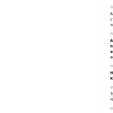
А
с
п
А
п
а
с
Н
К
Т
Ч