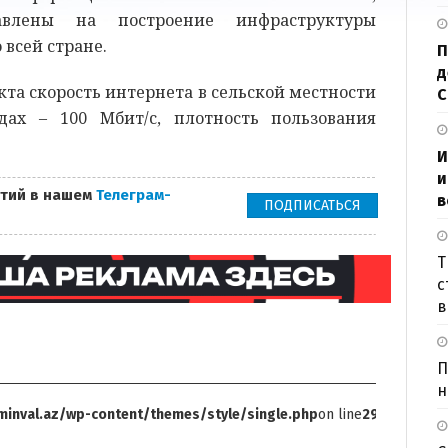
авлены на построение инфраструктуры
всей стране.
П
д
кта скорость интернета в сельской местности
дах – 100 Мбит/с, плотность пользования
И
и
тий в нашем
Телеграм-
в
ПОДПИСАТЬСЯ
Т
с
в
П
н
inval.az/wp-content/themes/style/single.php
on line
299