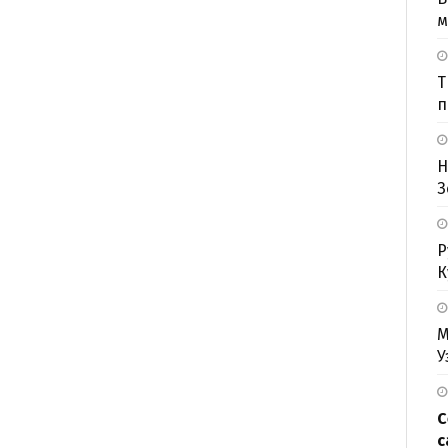
м
Т
п
Н
З
Р
К
М
У
С
с