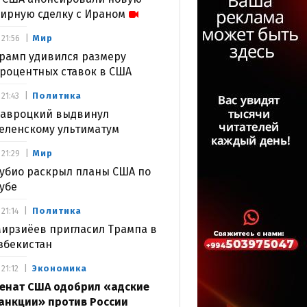
ирную сделку с Ираном
Мир
21:56
рамп удивился размеру
роцентных ставок в США
Политика
21:43
авроцкий выдвинул
еленскому ультиматум
Мир
21:29
убио раскрыл планы США по
убе
Политика
21:14
ирзиёев пригласил Трампа в
збекистан
Экономика
21:12
енат США одобрил «адские
анкции» против России