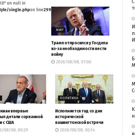
С
ID" on null in
т
yle/single.php
on line
299
И
МИР
п
И
Трамп отпросился у Госдепа
из-за необходимости вести
войну
Б
2026/08/08, 01:00
M
М
С
Р
ПОЛИТИКА
К
киан впервые
Исполняется год со дня
н
ыл детали сорванной
исторической
и с США
вашингтонской встречи
6/08/08, 00:29
2026/08/08, 00:14
В