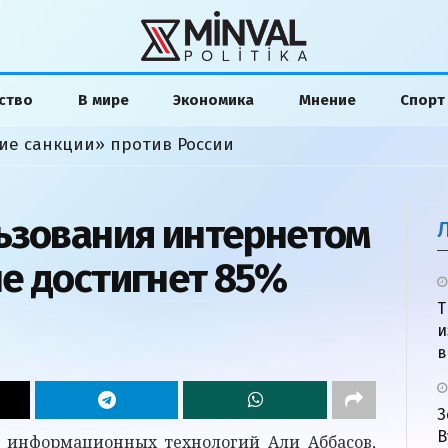
ство
В мире
Экономика
Мнение
Спорт
ие санкции» против России
ьзования интернетом
е достигнет 85%
Т
и
в
З
В
 информационных технологий Али Аббасов,