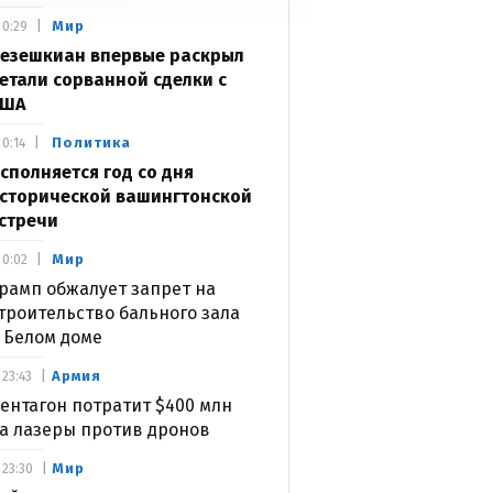
Мир
0:29
езешкиан впервые раскрыл
етали сорванной сделки с
США
Политика
0:14
сполняется год со дня
сторической вашингтонской
стречи
Мир
0:02
рамп обжалует запрет на
троительство бального зала
 Белом доме
Армия
23:43
ентагон потратит $400 млн
а лазеры против дронов
Мир
23:30