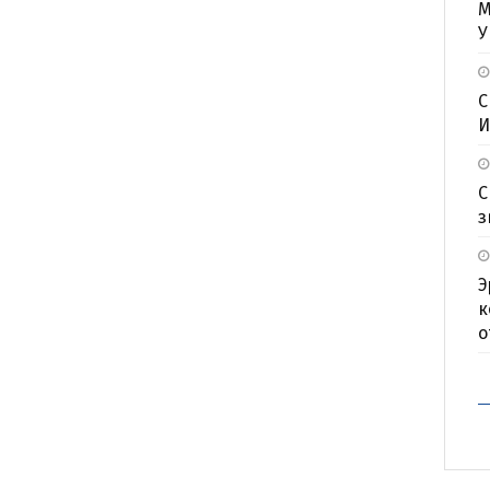
М
У
С
И
С
з
Э
к
о