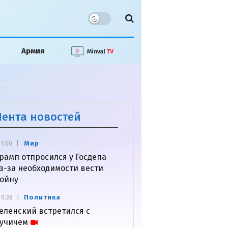
Армия
Лента новостей
Мир
1:00
рамп отпросился у Госдепа
з-за необходимости вести
ойну
Политика
0:38
еленский встретился с
учичем