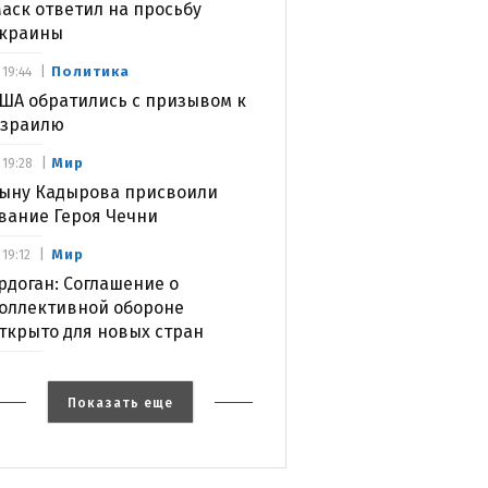
аск ответил на просьбу
краины
Политика
19:44
ША обратились с призывом к
зраилю
Мир
19:28
ыну Кадырова присвоили
вание Героя Чечни
Мир
19:12
рдоган: Соглашение о
оллективной обороне
ткрыто для новых стран
Показать еще