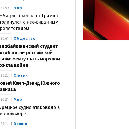
Мир
20:59
мбициозный план Трампа
толкнулся с неожиданным
репятствием
Общество
20:44
зербайджанский студент
огиб после российской
таки: мечту стать моряком
ожгла война
Статьи
20:25
овый Кэмп-Дэвид Южного
авказа
Мир
20:24
урецкое судно атаковано в
ерном море
Важно
20:14