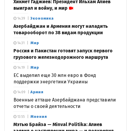
Хикмет Гаджиев: Президент Ильхам Алиев
выиграл и войну, и мир
Экономика
14:39
Азербайджан и Армения могут наладить
товарооборот по 38 видам продукции
Мир
14:31
Россия и Пакистан готовят запуск первого
грузового железнодорожного маршрута
Мир
14:19
ЕС выделил еще 30 млн евро в Фонд
поддержки энергетики Украины
Армия
14:09
Военные атташе Азербайджана представили
отчеты о своей деятельности
Мнения
13:55
Мэтью Брайза — Minval Politika: Алиев
заявил о наступлении мира — и подкрепил