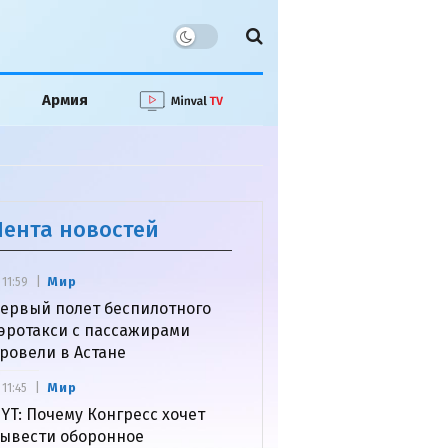
Армия
Лента новостей
Мир
11:59
ервый полет беспилотного
эротакси с пассажирами
ровели в Астане
Мир
11:45
YT: Почему Конгресс хочет
ывести оборонное