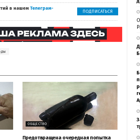
д
тий в нашем
Телеграм-
ПОДПИСАТЬСЯ
О
P
Д
оды
Б
Б
п
р
г
А
З
ОБЩЕСТВО
т
Предотвращена очередная попытка