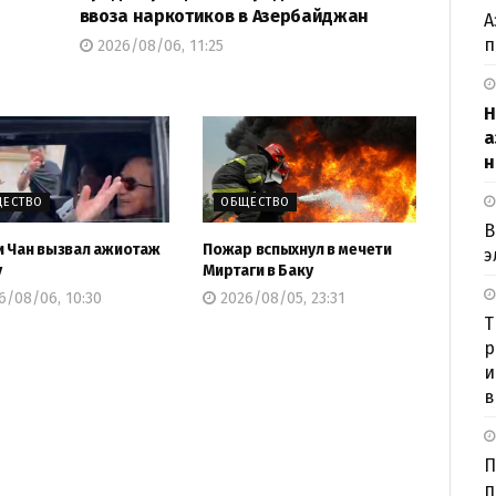
ввоза наркотиков в Азербайджан
А
п
2026/08/06, 11:25
H
а
н
ЕСТВО
ОБЩЕСТВО
В
 Чан вызвал ажиотаж
Пожар вспыхнул в мечети
э
у
Миртаги в Баку
6/08/06, 10:30
2026/08/05, 23:31
Т
р
и
в
П
п