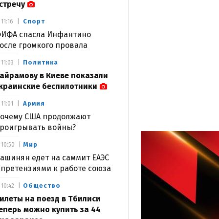
стречу
Спорт
11:16
ИФА спасла Инфантино
осле громкого провала
Политика
11:03
айрамову в Киеве показали
краинские беспилотники
Армия
11:01
очему США продолжают
роигрывать войны?
Мир
10:50
ашинян едет на саммит ЕАЭС
 претензиями к работе союза
Общество
10:42
илеты на поезд в Тбилиси
еперь можно купить за 44