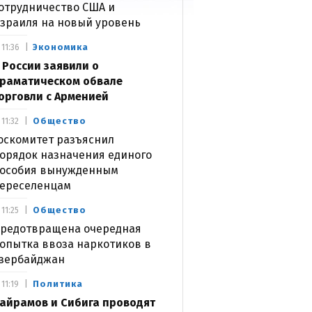
отрудничество США и
зраиля на новый уровень
Экономика
11:36
 России заявили о
раматическом обвале
орговли с Арменией
Общество
11:32
оскомитет разъяснил
орядок назначения единого
особия вынужденным
ереселенцам
Общество
11:25
редотвращена очередная
опытка ввоза наркотиков в
зербайджан
Политика
11:19
айрамов и Сибига проводят