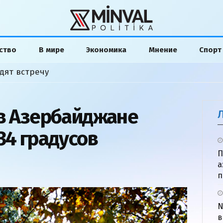
ство
В мире
Экономика
Мнение
Спорт
дят встречу
 в Азербайджане
34 градусов
П
а
п
N
в