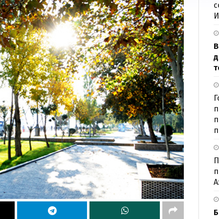
с
И
В
д
т
Г
п
п
п
П
п
А
Б