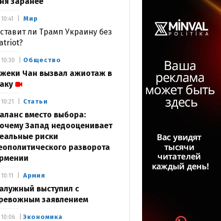
ня заранее
Мир
10:41
ставит ли Трамп Украину без
atriot?
Общество
10:30
жеки Чан вызвал ажиотаж в
аку
Статьи
10:21
аланс вместо выбора:
очему Запад недооценивает
еальные риски
еополитического разворота
рмении
Армия
10:11
алужный выступил с
ревожным заявлением
Экономика
10:06