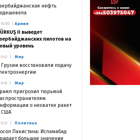
зербайджанская нефть
одешевела
Армия
10:00
ÜRKUŞ II выведет
зербайджанских пилотов на
овый уровень
Мир
9:47
 Грузии восстановили подачу
лектроэнергии
Мир
9:41
рамп пригрозил тюрьмой
аспространителям
нформации о нехватке ракет
 США
Политика
9:33
осол Пакистана: Исламабад
ридает большое значение