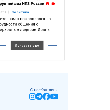
рупнейших НПЗ России
Политика
0:59
езешкиан пожаловался на
рудности общения с
ерховным лидером Ирана
Показать еще
О нас
Контакты