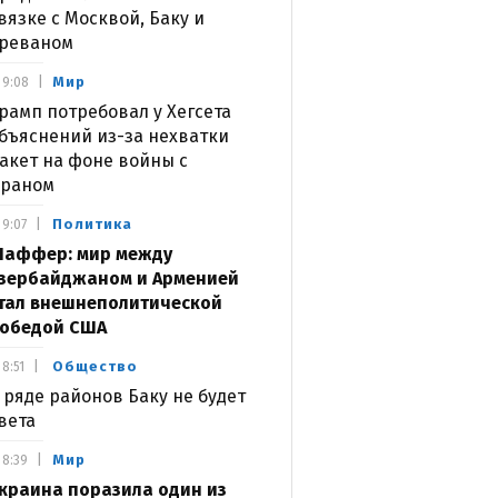
вязке с Москвой, Баку и
реваном
Мир
9:08
рамп потребовал у Хегсета
бъяснений из-за нехватки
акет на фоне войны с
раном
Политика
9:07
аффер: мир между
зербайджаном и Арменией
тал внешнеполитической
обедой США
Общество
8:51
 ряде районов Баку не будет
вета
Мир
8:39
краина поразила один из