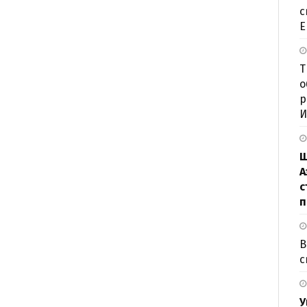
с
Е
Т
о
р
И
Ш
А
с
п
В
с
У