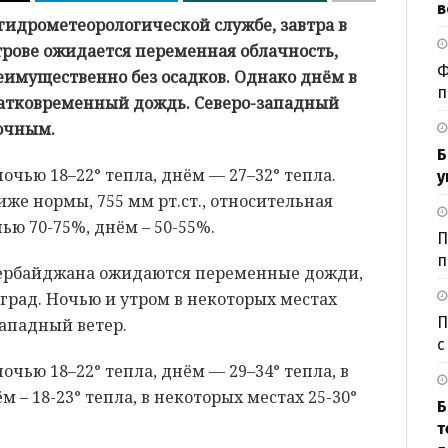
в
гидрометеорологической службе, завтра в
трове ожидается переменная облачность,
Ф
еимущественно без осадков. Однако днём в
п
ратковременный дождь. Северо-западный
точным.
Б
очью 18–22° тепла, днём — 27–32° тепла.
у
же нормы, 755 мм рт.ст., относительная
ью 70-75%, днём – 50-55%.
П
п
зербайджана ожидаются переменные дожди,
град. Ночью и утром в некоторых местах
П
западный ветер.
с
очью 18–22° тепла, днём — 29–34° тепла, в
м – 18-23° тепла, в некоторых местах 25-30°
Б
т