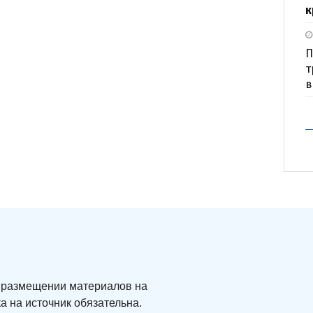
к
П
т
в
ри размещении материалов на
а на источник обязательна.