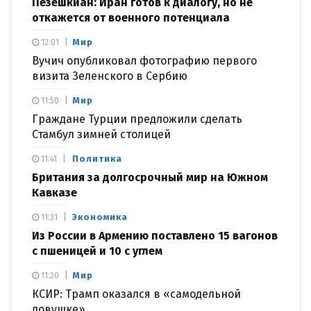
Пезешкиан: Иран готов к диалогу, но не
откажется от военного потенциала
Мир
12:01
Вучич опубликовал фотографию первого
визита Зеленского в Сербию
Мир
11:50
Граждане Турции предложили сделать
Стамбул зимней столицей
Политика
11:41
Британия за долгосрочный мир на Южном
Кавказе
Экономика
11:31
Из России в Армению поставлено 15 вагонов
с пшеницей и 10 с углем
Мир
11:20
КСИР: Трамп оказался в «самодельной
ловушке»