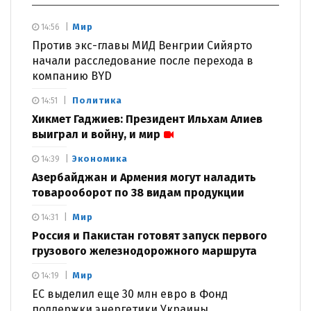
Мир
14:56
Против экс-главы МИД Венгрии Сийярто
начали расследование после перехода в
компанию BYD
Политика
14:51
Хикмет Гаджиев: Президент Ильхам Алиев
выиграл и войну, и мир
Экономика
14:39
Азербайджан и Армения могут наладить
товарооборот по 38 видам продукции
Мир
14:31
Россия и Пакистан готовят запуск первого
грузового железнодорожного маршрута
Мир
14:19
ЕС выделил еще 30 млн евро в Фонд
поддержки энергетики Украины