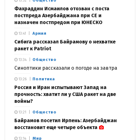
Общество
13:52
Фахраддин Исмаилов отозван с поста
постпреда Азербайджана при СЕ и
назначен постпредом при ЮНЕСКО
Армия
13:41
Сибига рассказал Байрамову о нехватке
ракет к Patriot
Общество
13:34
Синоптики рассказали о погоде на завтра
Политика
13:26
Россия и Иран испытывают Запад на
прочность: хватит ли у США ракет на две
войны?
Общество
13:21
Байрамов посетил Ирпень: Азербайджан
восстановит еще четыре объекта
Мир
13:14