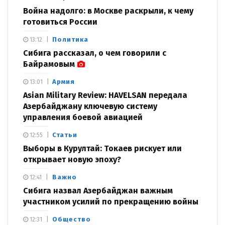
Война надолго: в Москве раскрыли, к чему
готовиться России
Политика
13:12
Сибига рассказал, о чем говорили с
Байрамовым
Армия
13:01
Asian Military Review: HAVELSAN передала
Азербайджану ключевую систему
управления боевой авиацией
Статьи
12:55
Выборы в Курултай: Токаев рискует или
открывает новую эпоху?
Важно
12:41
Сибига назвал Азербайджан важным
участником усилий по прекращению войны
Общество
12:31