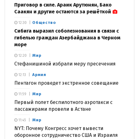
Приговор в силе. Араик Арутюнян, Бако
Саакян и другие остаются за решёткой
Общество
12:30
Сибига выразил соболезнования в связи с
гибелью граждан Азербайджана в Черном
море
Мир
12:20
Стефанишиной избрали меру пресечения
Армия
12:13
Пентагон проведет экстренное совещание
Мир
11:59
Первый полет беспилотного аэротакси с
пассажирами провели в Астане
Мир
11:45
NYT: Почему Конгресс хочет вывести
оборонное сотрудничество США и Израиля